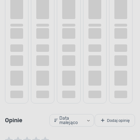
Data
Opinie
Dodaj opinię
malejąco