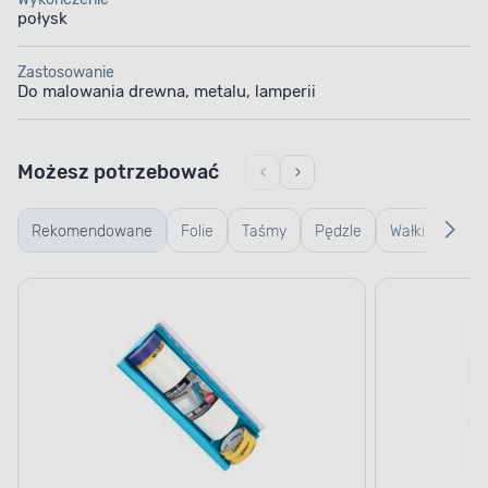
połysk
Zastosowanie
Do malowania drewna, metalu, lamperii
Możesz potrzebować
Rekomendowane
Folie
Taśmy
Pędzle
Wałki
Wiad
kuwe
kratk