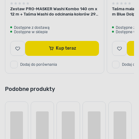
Zestaw PRO-MASKER Washi Kombo 140 cm x
Taśma malars
12 m + Taśma Washi do odcinania kolorów 29
m Blue Dolphi
mm x 5 m Blue Dolphin
Dostępne z dostawą
Dostępne z 
Dostępne w sklepie
Dostępne w s
Kup teraz
Dodaj do porównania
Dodaj do
Podobne produkty