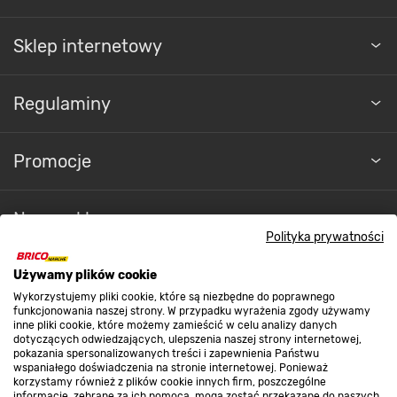
Sklep internetowy
Regulaminy
Promocje
Nasze sklepy
Polityka prywatności
O nas
Używamy plików cookie
Wykorzystujemy pliki cookie, które są niezbędne do poprawnego
funkcjonowania naszej strony. W przypadku wyrażenia zgody używamy
inne pliki cookie, które możemy zamieścić w celu analizy danych
Kontakt do sklepu
dotyczących odwiedzających, ulepszenia naszej strony internetowej,
pokazania spersonalizowanych treści i zapewnienia Państwu
wspaniałego doświadczenia na stronie internetowej. Ponieważ
korzystamy również z plików cookie innych firm, poszczególne
Strefa biznesu
informacje, zebrane za ich pomocą, mogą zostać przekazane do naszych