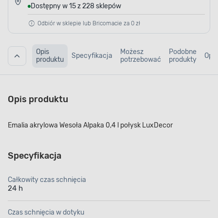
Dostępny w 15 z 228 sklepów
Odbiór w sklepie lub Bricomacie za 0 zł
Opis
Możesz
Podobne
Specyfikacja
Opin
produktu
potrzebować
produkty
Opis produktu
Emalia akrylowa Wesoła Alpaka 0,4 l połysk LuxDecor
Specyfikacja
Całkowity czas schnięcia
24 h
Czas schnięcia w dotyku