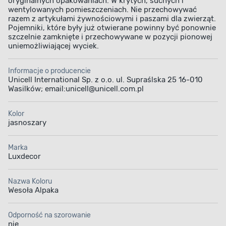
oryginalnych opakowaniach. W krytych, suchych i
wentylowanych pomieszczeniach. Nie przechowywać
razem z artykułami żywnościowymi i paszami dla zwierząt.
Pojemniki, które były już otwierane powinny być ponownie
szczelnie zamknięte i przechowywane w pozycji pionowej
uniemożliwiającej wyciek.
Informacje o producencie
Unicell International Sp. z o.o. ul. Supraślska 25 16-010
Wasilków; email:unicell@unicell.com.pl
Kolor
jasnoszary
Marka
Luxdecor
Nazwa Koloru
Wesoła Alpaka
Odporność na szorowanie
nie