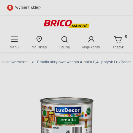
Wybierz sklep
Przejdź do głównej zawartości
Przejdź do wyszukiwarki
0
Menu
Mój sklep
Szukaj
Moje konto
Koszyk
Przejdź do kontaktu
lie uniwersalne
>
Emalia akrylowa Wesoła Alpaka 0,4 l połysk LuxDecor