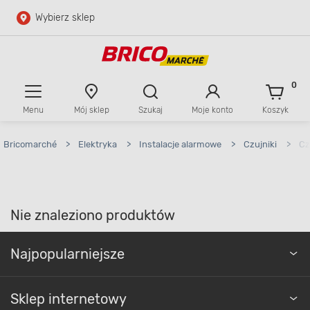
Wybierz sklep
Przejdź do głównej zawartości
Przejdź do wyszukiwarki
0
Menu
Mój sklep
Szukaj
Moje konto
Koszyk
Przejdź do kontaktu
Bricomarché
>
Elektryka
>
Instalacje alarmowe
>
Czujniki
>
Cz
Nie znaleziono produktów
Najpopularniejsze
Sklep internetowy