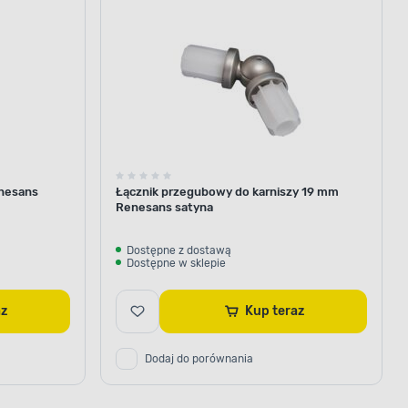
serii
samej
samej serii
samej serii
serii
nesans
Łącznik przegubowy do karniszy 19 mm
Renesans satyna
Dostępne z dostawą
Dostępne w sklepie
raz
Kup teraz
Dodaj do porównania