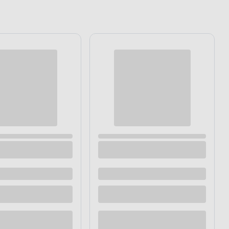
 200cm
Drążek 19 mm Renesans nikiel 200 cm
Dostępne z dostawą
Dostępne w sklepie
raz
Kup teraz