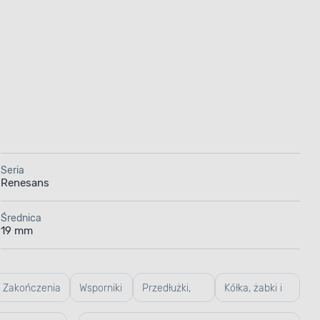
Seria
Renesans
Średnica
19 mm
Zakończenia
Wsporniki
Przedłużki,
Kółka, żabki i
z tej samej
z tej
łączniki z tej
agrafki z tej