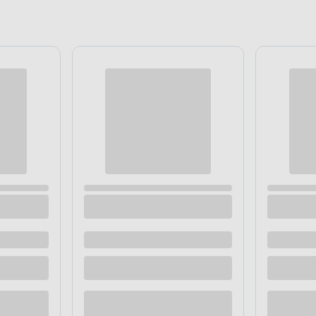
on 200 Ø19 satyna SP
Profil BROOKLYN satyna nikiel
Bojanek
 dostawą
Dostępne z dostawą
 sklepie
Dostępne w sklepie
Kup teraz
Kup te