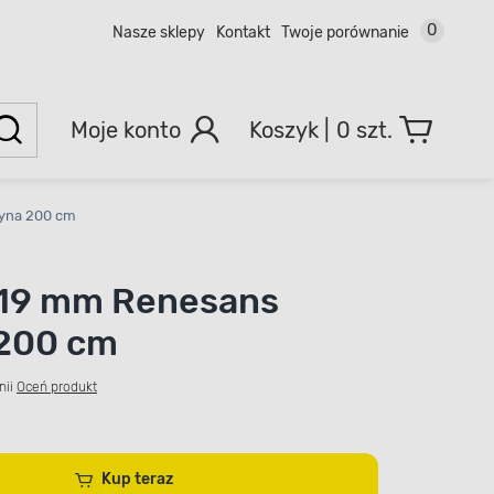
0
Nasze sklepy
Kontakt
Twoje porównanie
Moje konto
0 szt.
yna 200 cm
 19 mm Renesans
 200 cm
nii
Oceń produkt
Kup teraz