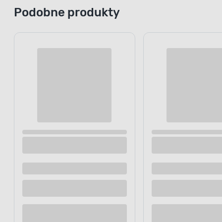
Podobne produkty
Rura stal Ø19 mm 200 cm
Drążek Fusi
Dostępne z dostawą
Dostępne z
Dostępne w sklepie
Dostępne w
Kup teraz