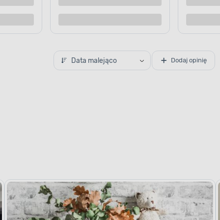
o porównania
Dodaj do porównania
Data malejąco
Dodaj opinię