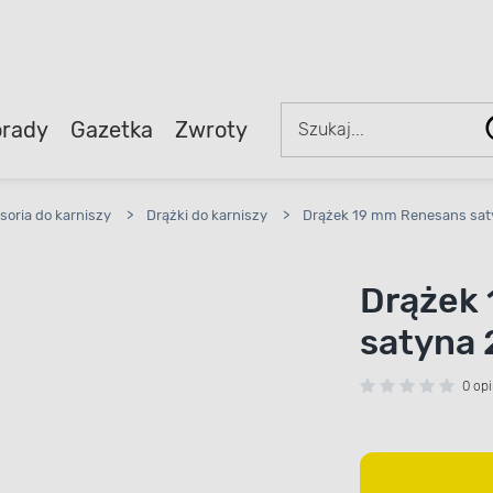
rady
Gazetka
Zwroty
soria do karniszy
>
Drążki do karniszy
>
Drążek 19 mm Renesans sat
Drążek
satyna
0 opi