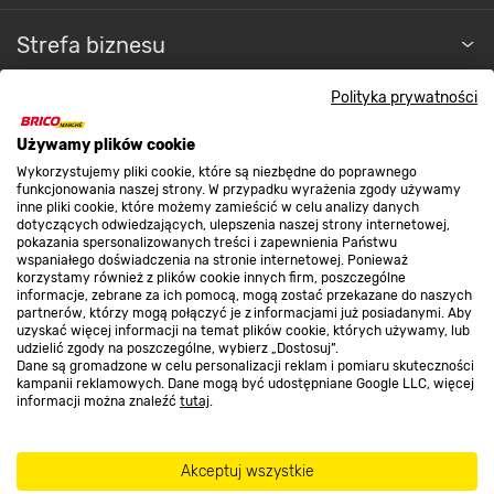
Strefa biznesu
Polityka prywatności
Dołącz do nas
Używamy plików cookie
Wykorzystujemy pliki cookie, które są niezbędne do poprawnego
funkcjonowania naszej strony. W przypadku wyrażenia zgody używamy
inne pliki cookie, które możemy zamieścić w celu analizy danych
dotyczących odwiedzających, ulepszenia naszej strony internetowej,
pokazania spersonalizowanych treści i zapewnienia Państwu
Metody płatności
wspaniałego doświadczenia na stronie internetowej. Ponieważ
korzystamy również z plików cookie innych firm, poszczególne
informacje, zebrane za ich pomocą, mogą zostać przekazane do naszych
partnerów, którzy mogą połączyć je z informacjami już posiadanymi. Aby
uzyskać więcej informacji na temat plików cookie, których używamy, lub
udzielić zgody na poszczególne, wybierz „Dostosuj”.
Dane są gromadzone w celu personalizacji reklam i pomiaru skuteczności
Informacje handlowe o towarach i ich cenach podane na stronach serwisu:
kampanii reklamowych. Dane mogą być udostępniane Google LLC, więcej
https://www.bricomarche.pl/
nie stanowią oferty, a są wyłącznie
informacji można znaleźć
tutaj
.
zaproszeniem do zawarcia umowy w rozumieniu art. 71 Kodeksu cywilnego.
Akceptuj wszystkie