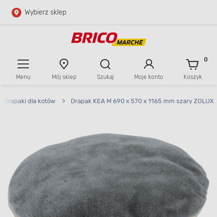
Wybierz sklep
Przejdź do głównej zawartości
Przejdź do wyszukiwarki
0
Menu
Mój sklep
Szukaj
Moje konto
Koszyk
Przejdź do kontaktu
Drapaki dla kotów
>
Drapak KEA M 690 x 570 x 1165 mm szary ZOLUX