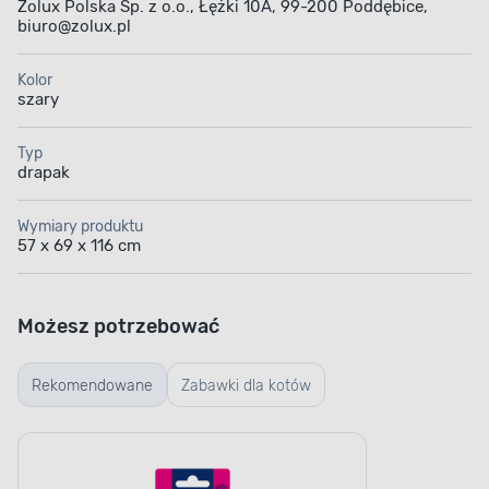
Zolux Polska Sp. z o.o., Łężki 10A, 99-200 Poddębice,
biuro@zolux.pl
Kolor
szary
Typ
drapak
Wymiary produktu
57 x 69 x 116 cm
Możesz potrzebować
Rekomendowane
Zabawki dla kotów