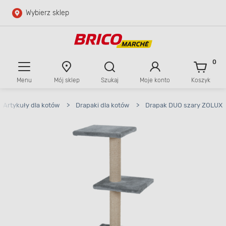
Wybierz sklep
Przejdź do głównej zawartości
Przejdź do wyszukiwarki
0
Menu
Mój sklep
Szukaj
Moje konto
Koszyk
Przejdź do kontaktu
Artykuły dla kotów
>
Drapaki dla kotów
>
Drapak DUO szary ZOLUX