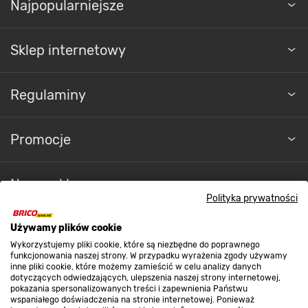
Najpopularniejsze
Sklep internetowy
Regulaminy
Promocje
Nasze sklepy
Polityka prywatności
O nas
Używamy plików cookie
Wykorzystujemy pliki cookie, które są niezbędne do poprawnego
funkcjonowania naszej strony. W przypadku wyrażenia zgody używamy
inne pliki cookie, które możemy zamieścić w celu analizy danych
Kontakt do sklepu
dotyczących odwiedzających, ulepszenia naszej strony internetowej,
pokazania spersonalizowanych treści i zapewnienia Państwu
wspaniałego doświadczenia na stronie internetowej. Ponieważ