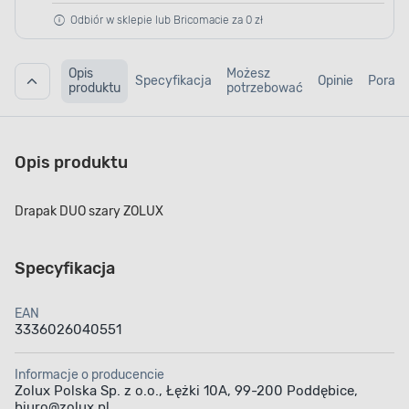
Odbiór w sklepie lub Bricomacie za 0 zł
Opis
Możesz
Specyfikacja
Opinie
Porad
produktu
potrzebować
Opis produktu
Drapak DUO szary ZOLUX
Specyfikacja
EAN
3336026040551
Informacje o producencie
Zolux Polska Sp. z o.o., Łężki 10A, 99-200 Poddębice,
biuro@zolux.pl