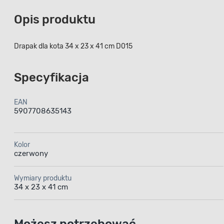
Opis produktu
Drapak dla kota 34 x 23 x 41 cm D015
Specyfikacja
EAN
5907708635143
Kolor
czerwony
Wymiary produktu
34 x 23 x 41 cm
Możesz potrzebować