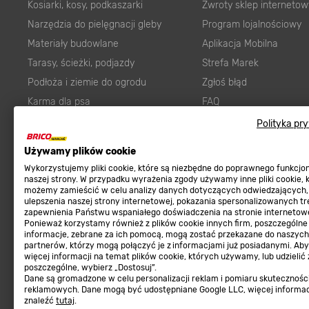
Kosiarki, kosy, podkaszarki
Zwroty sklep internetow
Narzędzia do pielęgnacji gleby
Program lojalnościowy
Materiały budowlane
Aplikacja Mobilna
Tarasy, ścieżki, podjazdy
Strefa Marek
Podłoża i ziemie do ogrodu
Zgłoś błąd
Karma dla psa
FAQ
Ogród
Prawny obowiązek zape
Polityka pr
Farby wewnętrzne białe
zgodności towaru z um
Używamy plików cookie
Elektryka
Program Brico PRO
Wykorzystujemy pliki cookie, które są niezbędne do poprawnego funkcj
Panele
naszej strony. W przypadku wyrażenia zgody używamy inne pliki cookie, 
możemy zamieścić w celu analizy danych dotyczących odwiedzających,
Regulaminy
Elektronarzędzia
ulepszenia naszej strony internetowej, pokazania spersonalizowanych tre
zapewnienia Państwu wspaniałego doświadczenia na stronie internetowe
Płytki
Regulaminy
Ponieważ korzystamy również z plików cookie innych firm, poszczególne
informacje, zebrane za ich pomocą, mogą zostać przekazane do naszych
Panele podłogowe
Polityka prywatności
partnerów, którzy mogą połączyć je z informacjami już posiadanymi. Ab
Płyty OSB/HDF
więcej informacji na temat plików cookie, których używamy, lub udzielić
poszczególne, wybierz „Dostosuj”.
Grabie do ogrodu
Dane są gromadzone w celu personalizacji reklam i pomiaru skutecznośc
reklamowych. Dane mogą być udostępniane Google LLC, więcej informa
znaleźć
tutaj
.