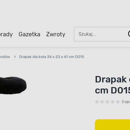
rady
Gazetka
Zwroty
 kotów
>
Drapak dla kota 34 x 23 x 41 cm D015
Drapak 
cm D01
0 opi