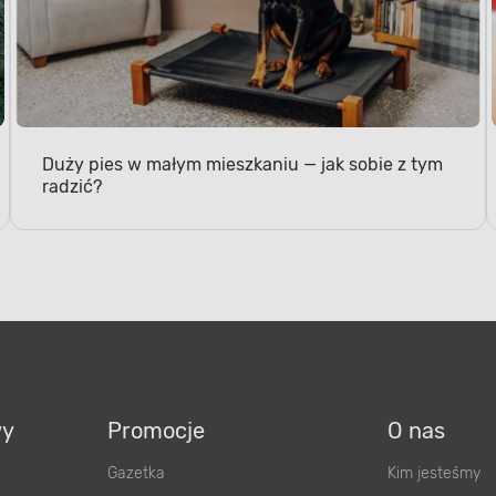
Duży pies w małym mieszkaniu — jak sobie z tym
radzić?
wy
Promocje
O nas
Gazetka
Kim jesteśmy