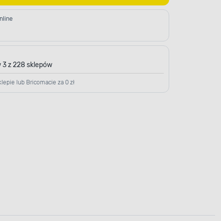
nline
 3 z 228 sklepów
lepie lub Bricomacie za 0 zł