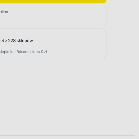
nline
 3 z 228 sklepów
lepie lub Bricomacie za 0 zł