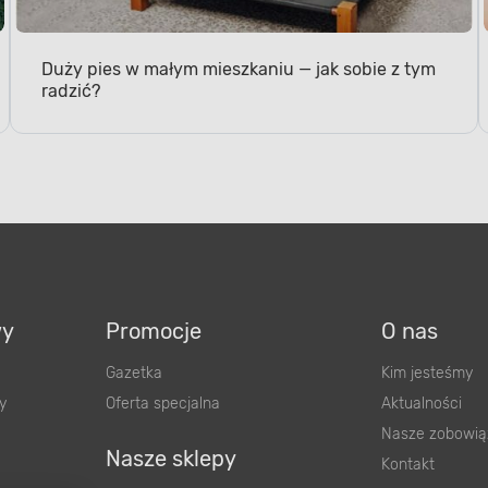
Duży pies w małym mieszkaniu — jak sobie z tym
radzić?
wy
Promocje
O nas
Gazetka
Kim jesteśmy
y
Oferta specjalna
Aktualności
Nasze zobowią
Nasze sklepy
Kontakt