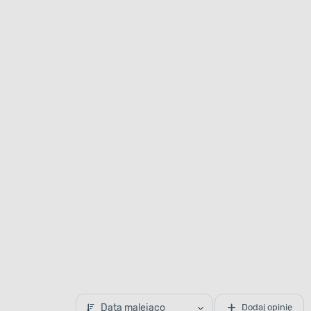
Data malejąco
Dodaj opinię