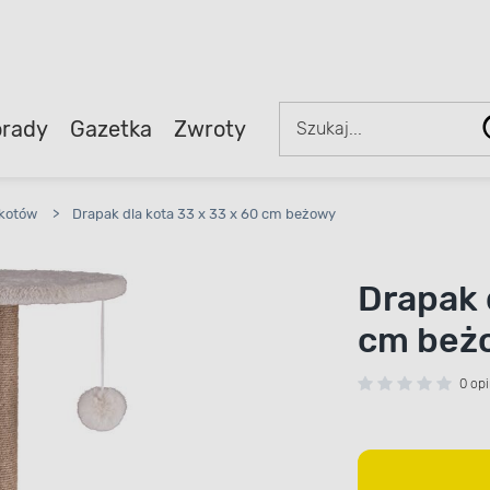
rady
Gazetka
Zwroty
 kotów
>
Drapak dla kota 33 x 33 x 60 cm beżowy
Drapak 
cm beż
0 opi