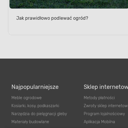
Jak prawidłowo podlewać ogród?
Najpopularniejsze
Sklep interneto
Meble ogrodowe
Metody płatności
Kosiarki, kosy, podkaszarki
Zwroty sklep internetow
Narzędzia do pielęgnacji gleby
Program lojalnościowy
Materiały budowlane
Aplikacja Mobilna