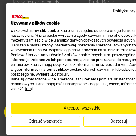
Tarasy, ścieżki, podjazdy
Strefa Marek
Podłoża i ziemie do ogrodu
Zgłoś błąd
Polityka pr
Karma dla psa
FAQ
Używamy plików cookie
Ogród
Prawny obowiązek zape
Wykorzystujemy pliki cookie, które są niezbędne do poprawnego funkcj
Farby wewnętrzne białe
zgodności towaru z um
naszej strony. W przypadku wyrażenia zgody używamy inne pliki cookie, 
możemy zamieścić w celu analizy danych dotyczących odwiedzających,
Elektryka
Program Brico PRO
ulepszenia naszej strony internetowej, pokazania spersonalizowanych tre
zapewnienia Państwu wspaniałego doświadczenia na stronie internetowe
Panele
Ponieważ korzystamy również z plików cookie innych firm, poszczególne
Regulaminy
informacje, zebrane za ich pomocą, mogą zostać przekazane do naszych
Elektronarzędzia
partnerów, którzy mogą połączyć je z informacjami już posiadanymi. Ab
Płytki
więcej informacji na temat plików cookie, których używamy, lub udzielić
Regulaminy
poszczególne, wybierz „Dostosuj”.
Panele podłogowe
Dane są gromadzone w celu personalizacji reklam i pomiaru skutecznośc
Polityka prywatności
reklamowych. Dane mogą być udostępniane Google LLC, więcej informa
Płyty OSB/HDF
znaleźć
tutaj
.
Grabie do ogrodu
Akceptuj wszystkie
Odrzuć wszystkie
Dostosuj
Dołącz do nas
Met