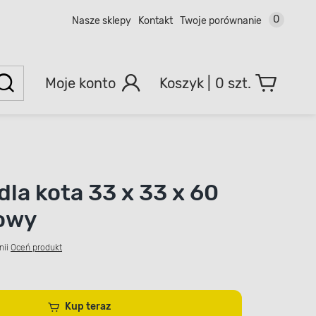
0
Nasze sklepy
Kontakt
Twoje porównanie
Moje konto
0 szt.
dla kota 33 x 33 x 60
owy
nii
Oceń produkt
Kup teraz