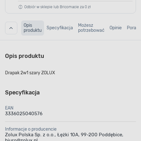
Odbiór w sklepie lub Bricomacie za 0 zł
Opis
Możesz
Specyfikacja
Opinie
Porad
produktu
potrzebować
Opis produktu
Drapak 2w1 szary ZOLUX
Specyfikacja
EAN
3336025040576
Informacje o producencie
Zolux Polska Sp. z o.o., Łężki 10A, 99-200 Poddębice,
biuro@zolux.pl