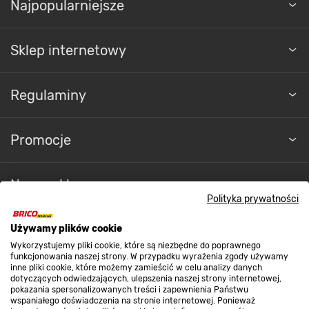
Najpopularniejsze
Sklep internetowy
Regulaminy
Promocje
Nasze sklepy
Polityka prywatności
O nas
Używamy plików cookie
Wykorzystujemy pliki cookie, które są niezbędne do poprawnego
funkcjonowania naszej strony. W przypadku wyrażenia zgody używamy
inne pliki cookie, które możemy zamieścić w celu analizy danych
Kontakt do sklepu
dotyczących odwiedzających, ulepszenia naszej strony internetowej,
pokazania spersonalizowanych treści i zapewnienia Państwu
wspaniałego doświadczenia na stronie internetowej. Ponieważ