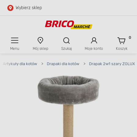
Wybierz sklep
Przejdź do głównej zawartości
Przejdź do wyszukiwarki
0
Menu
Mój sklep
Szukaj
Moje konto
Koszyk
Przejdź do kontaktu
Artykuły dla kotów
>
Drapaki dla kotów
>
Drapak 2w1 szary ZOLUX