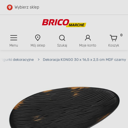
Wybierz sklep
Przejdź do głównej zawartości
Przejdź do wyszukiwarki
0
Menu
Mój sklep
Szukaj
Moje konto
Koszyk
Przejdź do kontaktu
Figurki dekoracyjne
>
Dekoracja KONGO 30 x 16,5 x 2,5 cm MDF czarny