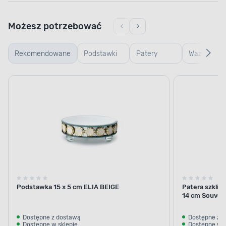
Możesz potrzebować
Rekomendowane
Podstawki
Patery
Wazony
dekoracyjne
dekoracyjne
ceramiczn
Podstawka 15 x 5 cm ELIA BEIGE
Patera szkliw
14 cm Souven
Dostępne z dostawą
Dostępne z 
Dostępne w sklepie
Dostępne w s