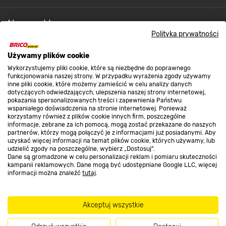
Nasze sklepy
Polityka prywatności
O nas
Używamy plików cookie
Wykorzystujemy pliki cookie, które są niezbędne do poprawnego
funkcjonowania naszej strony. W przypadku wyrażenia zgody używamy
inne pliki cookie, które możemy zamieścić w celu analizy danych
Kontakt do sklepu
dotyczących odwiedzających, ulepszenia naszej strony internetowej,
pokazania spersonalizowanych treści i zapewnienia Państwu
wspaniałego doświadczenia na stronie internetowej. Ponieważ
korzystamy również z plików cookie innych firm, poszczególne
Strefa biznesu
informacje, zebrane za ich pomocą, mogą zostać przekazane do naszych
partnerów, którzy mogą połączyć je z informacjami już posiadanymi. Aby
uzyskać więcej informacji na temat plików cookie, których używamy, lub
udzielić zgody na poszczególne, wybierz „Dostosuj”.
Dane są gromadzone w celu personalizacji reklam i pomiaru skuteczności
Dołącz do nas
kampanii reklamowych. Dane mogą być udostępniane Google LLC, więcej
informacji można znaleźć
tutaj
.
Akceptuj wszystkie
Metody płatności