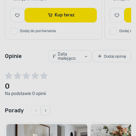
Kup teraz
Dodaj do porównania
Dodaj do
Data
Opinie
Dodaj opinię
malejąco
0
Na podstawie 0 opinii
Porady