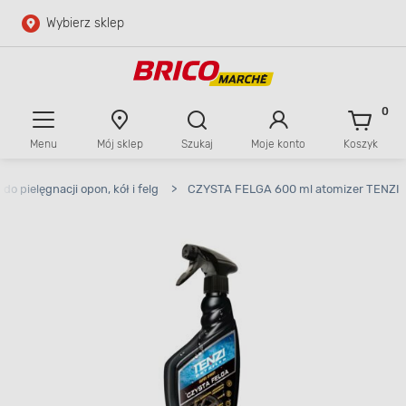
Wybierz sklep
Przejdź do głównej zawartości
Przejdź do wyszukiwarki
0
Menu
Mój sklep
Szukaj
Moje konto
Koszyk
Przejdź do kontaktu
do pielęgnacji opon, kół i felg
>
CZYSTA FELGA 600 ml atomizer TENZI