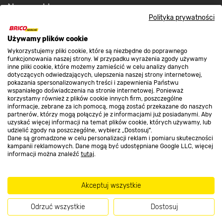
Nasze sklepy
Polityka prywatności
O nas
Używamy plików cookie
Wykorzystujemy pliki cookie, które są niezbędne do poprawnego
funkcjonowania naszej strony. W przypadku wyrażenia zgody używamy
inne pliki cookie, które możemy zamieścić w celu analizy danych
Kontakt do sklepu
dotyczących odwiedzających, ulepszenia naszej strony internetowej,
pokazania spersonalizowanych treści i zapewnienia Państwu
wspaniałego doświadczenia na stronie internetowej. Ponieważ
korzystamy również z plików cookie innych firm, poszczególne
Strefa biznesu
informacje, zebrane za ich pomocą, mogą zostać przekazane do naszych
partnerów, którzy mogą połączyć je z informacjami już posiadanymi. Aby
uzyskać więcej informacji na temat plików cookie, których używamy, lub
udzielić zgody na poszczególne, wybierz „Dostosuj”.
Dane są gromadzone w celu personalizacji reklam i pomiaru skuteczności
Dołącz do nas
kampanii reklamowych. Dane mogą być udostępniane Google LLC, więcej
informacji można znaleźć
tutaj
.
Akceptuj wszystkie
Metody płatności
Odrzuć wszystkie
Dostosuj