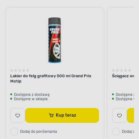
samochodowe
mycia
do
samochodu
usuwania
trudnych
zabrudze
Lakier do felg grafitowy 500 ml Grand Prix
Ściągacz wo
Motip
Dostępne z dostawą
Dostępne z 
Dostępne w sklepie
Dostępne w s
Kup teraz
Dodaj do porównania
Dodaj do