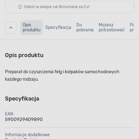
Odbiór w sklepie lub Bricomacie za 0 zł
Opis
Do
Możesz
Pod
Specyfikacja
produktu
pobrania
potrzebować
prod
Opis produktu
Preparat do czyszczenia felg i kołpaków samochodowych
każdego rodzaju.
Specyfikacja
EAN
5900929409890
Informacje dodatkowe