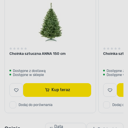
Choinka sztuczna ANNA 150 cm
Choinka sztu
Dostępne z dostawą
Dostępne z 
Dostępne w sklepie
Dostępne w s
Kup teraz
Dodaj do porównania
Dodaj do
Data