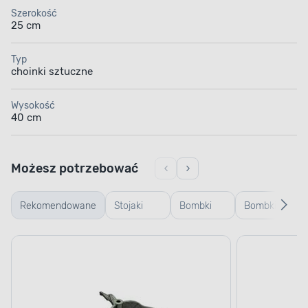
Szerokość
25 cm
Typ
choinki sztuczne
Wysokość
40 cm
Możesz potrzebować
Rekomendowane
Stojaki
Bombki
Bombki
Za
choinkowe
plastikowe
szklane
św
i osłony na
stojaki