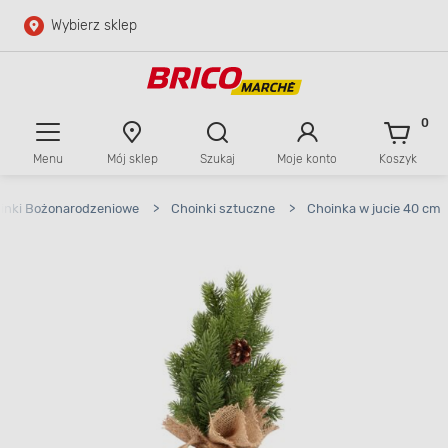
Wybierz sklep
Przejdź do głównej zawartości
Przejdź do wyszukiwarki
0
Menu
Mój sklep
Szukaj
Moje konto
Koszyk
Przejdź do kontaktu
inki Bożonarodzeniowe
>
Choinki sztuczne
>
Choinka w jucie 40 cm