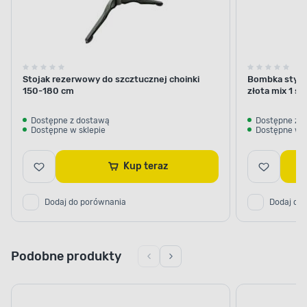
Stojak rezerwowy do szcztucznej choinki
Bombka styrop
150-180 cm
złota mix 1 sz
Dostępne z dostawą
Dostępne z 
Dostępne w sklepie
Dostępne w s
Kup teraz
Dodaj do porównania
Dodaj do
Podobne produkty