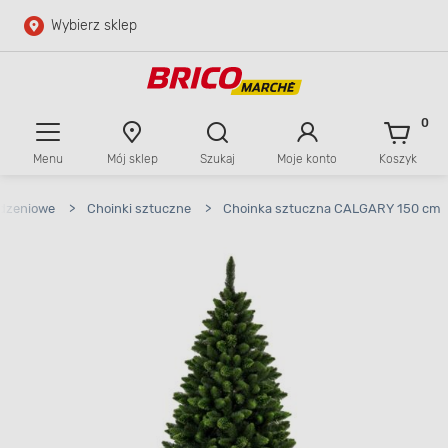
Wybierz sklep
Przejdź do głównej zawartości
Przejdź do wyszukiwarki
0
Menu
Mój sklep
Szukaj
Moje konto
Koszyk
Przejdź do kontaktu
odzeniowe
>
Choinki sztuczne
>
Choinka sztuczna CALGARY 150 cm