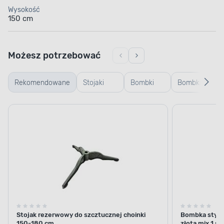
Wysokość
150 cm
Możesz potrzebować
Rekomendowane
Stojaki
Bombki
Bombki
Za
choinkowe
plastikowe
szklane
św
i osłony na
stojaki
Stojak rezerwowy do szcztucznej choinki
Bombka styrop
150-180 cm
złota mix 1 sz