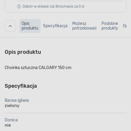
Odbiór w sklepie lub Bricomacie za 0 zł
Opis
Możesz
Podobne
Specyfikacja
Opin
produktu
potrzebować
produkty
Opis produktu
Choinka sztuczna CALGARY 150 cm
Specyfikacja
Barwa igliwia
zielony
Donica
nie