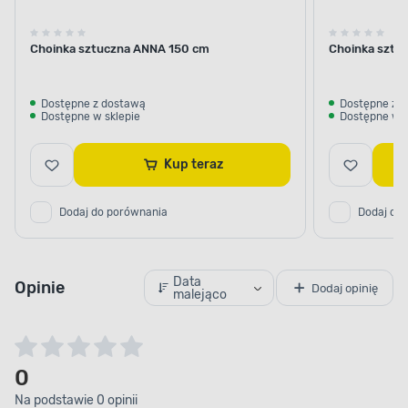
Choinka sztuczna ANNA 150 cm
Choinka sztu
Dostępne z dostawą
Dostępne z 
Dostępne w sklepie
Dostępne w s
Kup teraz
Dodaj do porównania
Dodaj do
Data
Opinie
Dodaj opinię
malejąco
0
Na podstawie 0 opinii