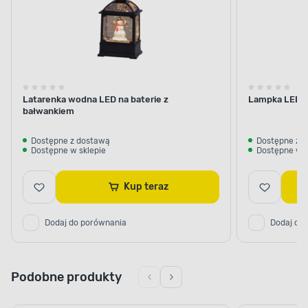
Latarenka wodna LED na baterie z
Lampka LED na
bałwankiem
Dostępne z dostawą
Dostępne z 
Dostępne w sklepie
Dostępne w s
Kup teraz
Dodaj do porównania
Dodaj do
Podobne produkty