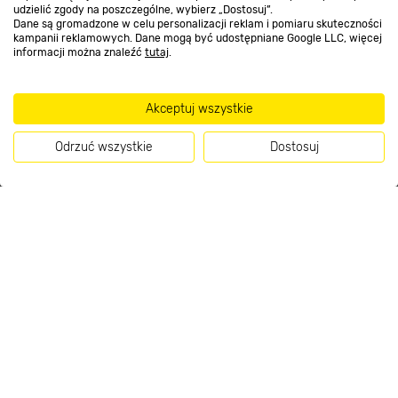
udzielić zgody na poszczególne, wybierz „Dostosuj”.
Kontakt do sklepu
Dane są gromadzone w celu personalizacji reklam i pomiaru skuteczności
kampanii reklamowych. Dane mogą być udostępniane Google LLC, więcej
informacji można znaleźć
tutaj
.
Strefa biznesu
Akceptuj wszystkie
Dołącz do nas
Odrzuć wszystkie
Dostosuj
Kup teraz
Metody płatności
Informacje handlowe o towarach i ich cenach podane na stronach serwisu:
https://www.bricomarche.pl/
nie stanowią oferty, a są wyłącznie
zaproszeniem do zawarcia umowy w rozumieniu art. 71 Kodeksu cywilnego.