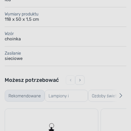
Wymiary produktu
118 x 50 x 1,5 cm
Wzór
choinka
Zasilanie
sieciowe
Możesz potrzebować
Rekomendowane
Lampiony i
Ozdoby świetlne
latarenki
bożonarodzeniowe
Bożonarodzeniowe