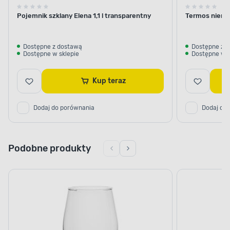
Pojemnik szklany Elena 1,1 l transparentny
Termos nierdz
Dostępne z dostawą
Dostępne z 
Dostępne w sklepie
Dostępne w s
Kup teraz
Dodaj do porównania
Dodaj do
Podobne produkty