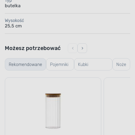
Typ
butelka
Wysokość
25,5 cm
Możesz potrzebować
Rekomendowane
Pojemniki
Kubki
Noże
szklane
termiczne i
termosy