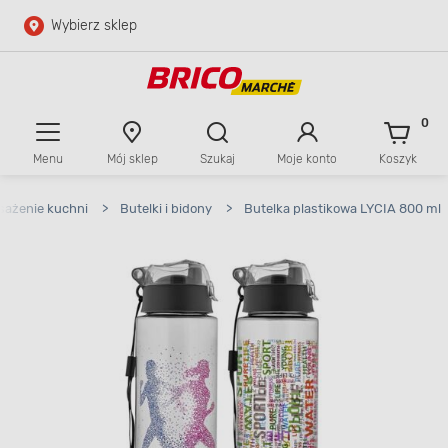
Wybierz sklep
Przejdź do głównej zawartości
Przejdź do wyszukiwarki
0
Menu
Mój sklep
Szukaj
Moje konto
Koszyk
Przejdź do kontaktu
ażenie kuchni
>
Butelki i bidony
>
Butelka plastikowa LYCIA 800 ml