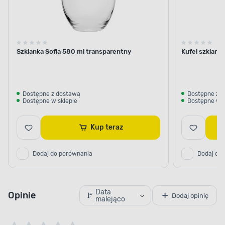
Szklanka Sofia 580 ml transparentny
Kufel szklany
Dostępne z dostawą
Dostępne z 
Dostępne w sklepie
Dostępne w s
Kup teraz
Dodaj do porównania
Dodaj do
Data
Opinie
Dodaj opinię
malejąco