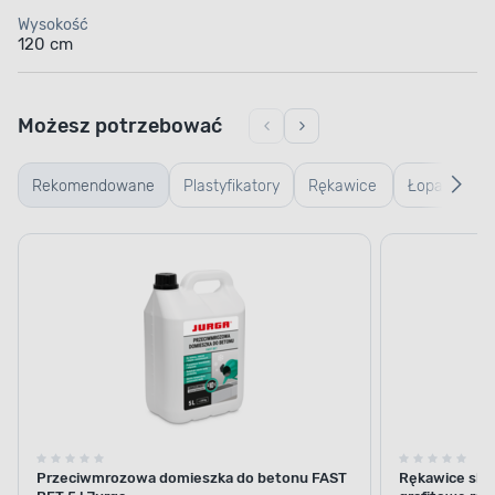
Wysokość
120 cm
Możesz potrzebować
Rekomendowane
Plastyfikatory
Rękawice
Łopaty
C
robocze i
w
ogrodowe
p
Przeciwmrozowa domieszka do betonu FAST
Rękawice skó