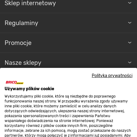
Sklep internetowy
Regulaminy
Promocje
Nasze sklepy
Polityka prywatności
O nas
Używamy plików cookie
Wykorzystujemy pliki cookie, które są niezbędne do poprawnego
Kontakt do sklepu
funkcjonowania naszej strony. W przypadku wyrażenia zgody używamy
inne pliki cookie, które możemy zamieścić w celu analizy danych
dotyczących odwiedzających, ulepszenia naszej strony internetowej,
pokazania spersonalizowanych treści i zapewnienia Państwu
Strefa biznesu
wspaniałego doświadczenia na stronie internetowej. Ponieważ
korzystamy również z plików cookie innych firm, poszczególne
informacje, zebrane za ich pomocą, mogą zostać przekazane do naszych
partnerów, którzy mogą połączyć je z informacjami już posiadanymi. Aby