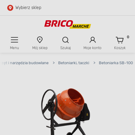
Wybierz sklep
Przejdź do głównej zawartości
Przejdź do wyszukiwarki
0
Menu
Mój sklep
Szukaj
Moje konto
Koszyk
Przejdź do kontaktu
rzęt i narzędzia budowlane
>
Betoniarki, taczki
>
Betoniarka SB-100