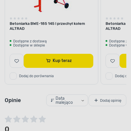
Betoniarka BWE-185 145 l przechył kołem
Betoniarka MI
ALTRAD
ALTRAD
Dostępne z dostawą
Dostępne z 
Dostępne w sklepie
Dostępne w s
Kup teraz
Dodaj do porównania
Dodaj do
Data
Opinie
Dodaj opinię
malejąco
0