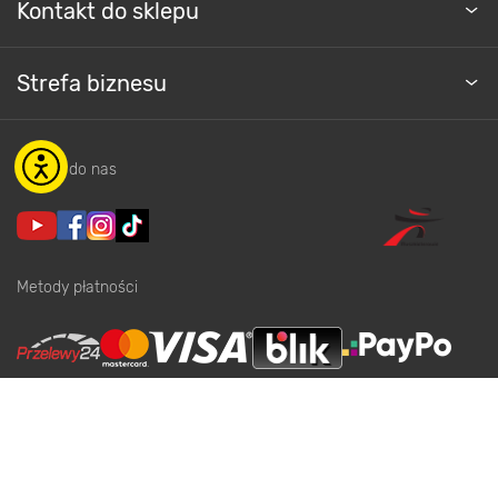
Kontakt do sklepu
Strefa biznesu
Dołącz do nas
Metody płatności
Kup teraz
Informacje handlowe o towarach i ich cenach podane na stronach serwisu:
https://www.bricomarche.pl/
nie stanowią oferty, a są wyłącznie
zaproszeniem do zawarcia umowy w rozumieniu art. 71 Kodeksu cywilnego.