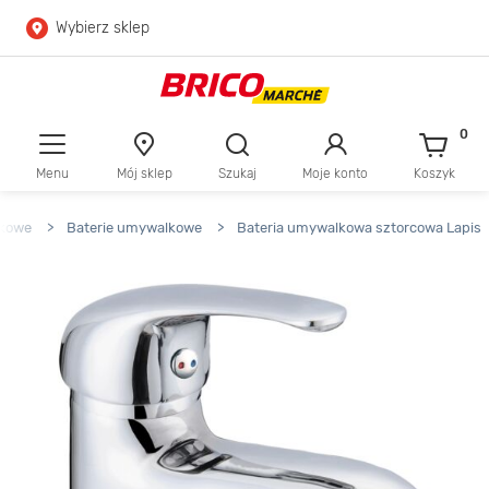
Wybierz sklep
Przejdź do głównej zawartości
Przejdź do wyszukiwarki
0
Menu
Mój sklep
Szukaj
Moje konto
Koszyk
Przejdź do kontaktu
nkowe
>
Baterie umywalkowe
>
Bateria umywalkowa sztorcowa Lapis