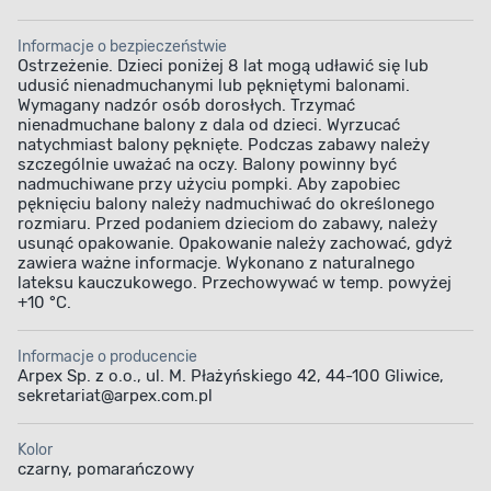
Informacje o bezpieczeństwie
Ostrzeżenie. Dzieci poniżej 8 lat mogą udławić się lub
udusić nienadmuchanymi lub pękniętymi balonami.
Wymagany nadzór osób dorosłych. Trzymać
nienadmuchane balony z dala od dzieci. Wyrzucać
natychmiast balony pęknięte. Podczas zabawy należy
szczególnie uważać na oczy. Balony powinny być
nadmuchiwane przy użyciu pompki. Aby zapobiec
pęknięciu balony należy nadmuchiwać do określonego
rozmiaru. Przed podaniem dzieciom do zabawy, należy
usunąć opakowanie. Opakowanie należy zachować, gdyż
zawiera ważne informacje. Wykonano z naturalnego
lateksu kauczukowego. Przechowywać w temp. powyżej
+10 °C.
Informacje o producencie
Arpex Sp. z o.o., ul. M. Płażyńskiego 42, 44-100 Gliwice,
sekretariat@arpex.com.pl
Kolor
czarny, pomarańczowy