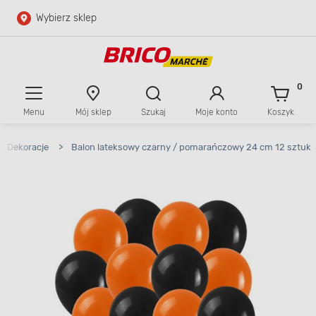
Wybierz sklep
Przejdź do głównej zawartości
Przejdź do wyszukiwarki
0
Menu
Mój sklep
Szukaj
Moje konto
Koszyk
Przejdź do kontaktu
Dekoracje
>
Balon lateksowy czarny / pomarańczowy 24 cm 12 sztuk