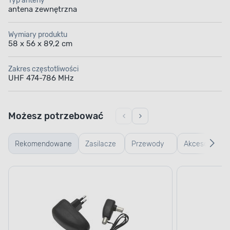
Typ anteny
antena zewnętrzna
Wymiary produktu
58 x 56 x 89,2 cm
Zakres częstotliwości
UHF 474-786 MHz
Możesz potrzebować
Rekomendowane
Zasilacze
Przewody
Akcesoria
antenowe
instalacyjne
hi-fi i
video