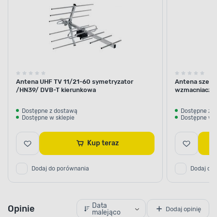
Antena UHF TV 11/21-60 symetryzator
Antena szero
/HN39/ DVB-T kierunkowa
wzmacniacz 
Dostępne z dostawą
Dostępne z 
Dostępne w sklepie
Dostępne w s
Kup teraz
Dodaj do porównania
Dodaj do
Data
Opinie
Dodaj opinię
malejąco