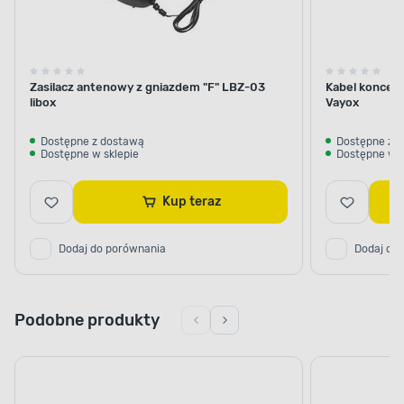
Zasilacz antenowy z gniazdem "F" LBZ-03
Kabel koncen
libox
Vayox
Dostępne z dostawą
Dostępne z 
Dostępne w sklepie
Dostępne w s
Kup teraz
Dodaj do porównania
Dodaj do
Podobne produkty