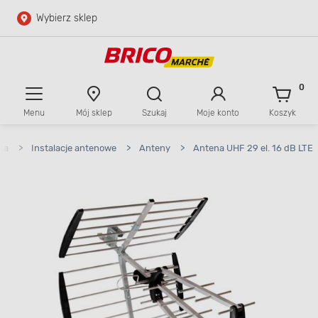
Wybierz sklep
Przejdź do głównej zawartości
Przejdź do wyszukiwarki
0
Menu
Mój sklep
Szukaj
Moje konto
Koszyk
Przejdź do kontaktu
ka
>
Instalacje antenowe
>
Anteny
>
Antena UHF 29 el. 16 dB LTE