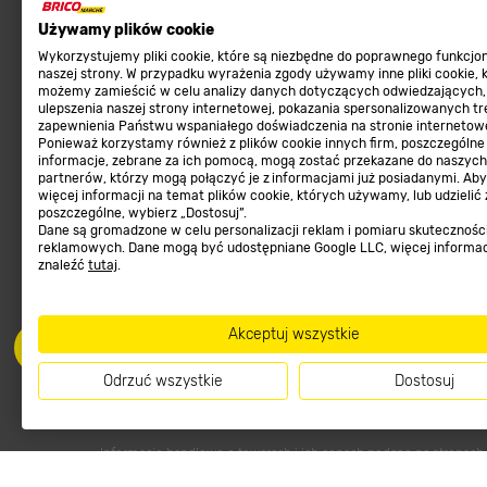
Ogród
Prawny obowiązek zape
Używamy plików cookie
Farby wewnętrzne białe
zgodności towaru z um
Wykorzystujemy pliki cookie, które są niezbędne do poprawnego funkcj
naszej strony. W przypadku wyrażenia zgody używamy inne pliki cookie, 
Elektryka
Program Brico PRO
możemy zamieścić w celu analizy danych dotyczących odwiedzających,
ulepszenia naszej strony internetowej, pokazania spersonalizowanych tre
Panele
zapewnienia Państwu wspaniałego doświadczenia na stronie internetowe
Regulaminy
Ponieważ korzystamy również z plików cookie innych firm, poszczególne
Elektronarzędzia
informacje, zebrane za ich pomocą, mogą zostać przekazane do naszych
Płytki
partnerów, którzy mogą połączyć je z informacjami już posiadanymi. Ab
Regulaminy
więcej informacji na temat plików cookie, których używamy, lub udzielić
Panele podłogowe
Polityka prywatności
poszczególne, wybierz „Dostosuj”.
Dane są gromadzone w celu personalizacji reklam i pomiaru skutecznośc
Płyty OSB/HDF
reklamowych. Dane mogą być udostępniane Google LLC, więcej informa
znaleźć
tutaj
.
Grabie do ogrodu
Akceptuj wszystkie
Odrzuć wszystkie
Dostosuj
Dołącz do nas
Met
Informacje handlowe o towarach i ich cenach podane na stronach