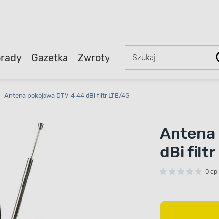
rady
Gazetka
Zwroty
Antena pokojowa DTV-4 44 dBi filtr LTE/4G
Antena
dBi filt
0 opi