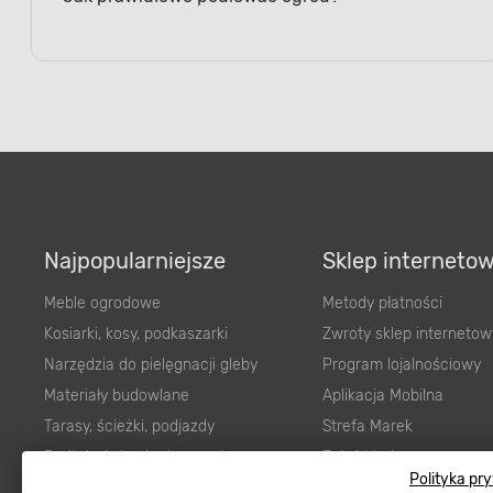
Najpopularniejsze
Sklep interneto
Meble ogrodowe
Metody płatności
Kosiarki, kosy, podkaszarki
Zwroty sklep internetow
Narzędzia do pielęgnacji gleby
Program lojalnościowy
Materiały budowlane
Aplikacja Mobilna
Tarasy, ścieżki, podjazdy
Strefa Marek
Podłoża i ziemie do ogrodu
Zgłoś błąd
Polityka pr
Karma dla psa
FAQ