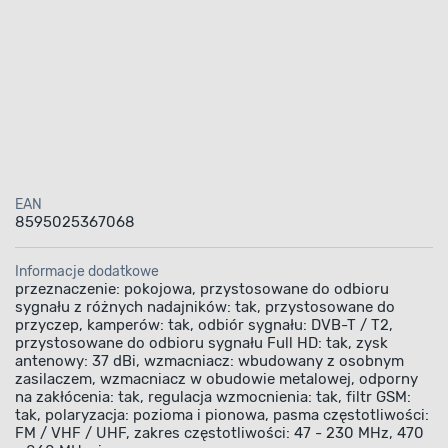
EAN
8595025367068
Informacje dodatkowe
przeznaczenie: pokojowa, przystosowane do odbioru
sygnału z różnych nadajników: tak, przystosowane do
przyczep, kamperów: tak, odbiór sygnału: DVB-T / T2,
przystosowane do odbioru sygnału Full HD: tak, zysk
antenowy: 37 dBi, wzmacniacz: wbudowany z osobnym
zasilaczem, wzmacniacz w obudowie metalowej, odporny
na zakłócenia: tak, regulacja wzmocnienia: tak, filtr GSM:
tak, polaryzacja: pozioma i pionowa, pasma częstotliwości:
FM / VHF / UHF, zakres częstotliwości: 47 - 230 MHz, 470