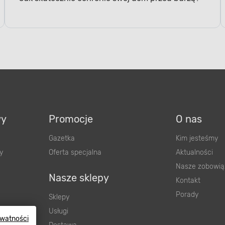
wy
Promocje
O nas
Gazetka
Kim jesteśmy
y
Oferta specjalna
Aktualności
Nasze zobowią
Nasze sklepy
Kontakt
Porady
Sklepy
Usługi
ywatności