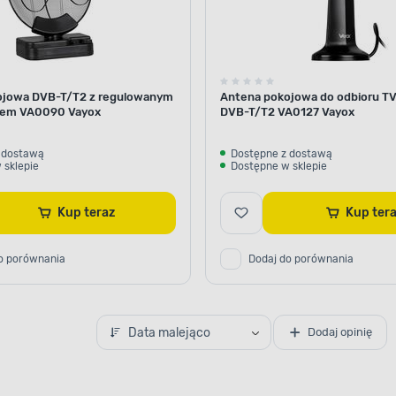
ojowa DVB-T/T2 z regulowanym
Antena pokojowa do odbioru T
em VA0090 Vayox
DVB-T/T2 VA0127 Vayox
 dostawą
Dostępne z dostawą
 sklepie
Dostępne w sklepie
Kup teraz
Kup te
o porównania
Dodaj do porównania
Data malejąco
Dodaj opinię