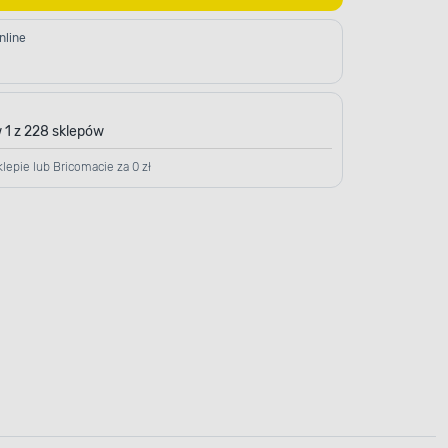
nline
 1 z 228 sklepów
lepie lub Bricomacie za 0 zł