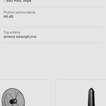
- 860 MHz, impe
Poziom wzmocnienia
44 dB
Typ anteny
antena wewnętrzna