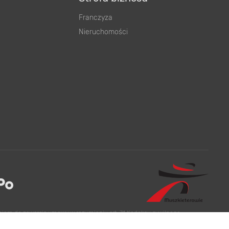
Franczyza
Nieruchomości
eniem do zawarcia umowy w rozumieniu art. 71 Kodeksu cywilnego.