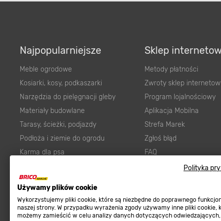
Najpopularniejsze
Sklep interneto
Meble ogrodowe
Metody płatności
Kosiarki, kosy, podkaszarki
Zwroty sklep internetow
Narzędzia do pielęgnacji gleby
Program lojalnościowy
Materiały budowlane
Aplikacja Mobilna
Tarasy, ścieżki, podjazdy
Strefa Marek
Podłoża i ziemie do ogrodu
Zgłoś błąd
Karma dla psa
FAQ
Ogród
Prawny obowiązek zape
Polityka pr
Farby wewnętrzne białe
zgodności towaru z um
Używamy plików cookie
Elektryka
Program Brico PRO
Wykorzystujemy pliki cookie, które są niezbędne do poprawnego funkcj
Panele
naszej strony. W przypadku wyrażenia zgody używamy inne pliki cookie, 
możemy zamieścić w celu analizy danych dotyczących odwiedzających,
Regulaminy