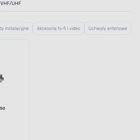
VHF/UHF
y instalacyjne
Akcesoria hi-fi i video
Uchwyty antenowe
 50