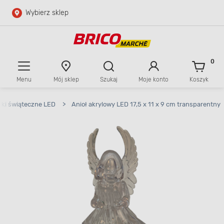
Wybierz sklep
Przejdź do głównej zawartości
Przejdź do wyszukiwarki
0
Menu
Mój sklep
Szukaj
Moje konto
Koszyk
Przejdź do kontaktu
rki świąteczne LED
>
Anioł akrylowy LED 17,5 x 11 x 9 cm transparentny