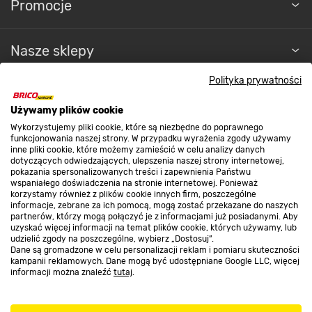
Promocje
Nasze sklepy
Polityka prywatności
O nas
Używamy plików cookie
Wykorzystujemy pliki cookie, które są niezbędne do poprawnego
Kontakt do sklepu
funkcjonowania naszej strony. W przypadku wyrażenia zgody używamy
inne pliki cookie, które możemy zamieścić w celu analizy danych
dotyczących odwiedzających, ulepszenia naszej strony internetowej,
pokazania spersonalizowanych treści i zapewnienia Państwu
Strefa biznesu
wspaniałego doświadczenia na stronie internetowej. Ponieważ
korzystamy również z plików cookie innych firm, poszczególne
informacje, zebrane za ich pomocą, mogą zostać przekazane do naszych
partnerów, którzy mogą połączyć je z informacjami już posiadanymi. Aby
uzyskać więcej informacji na temat plików cookie, których używamy, lub
udzielić zgody na poszczególne, wybierz „Dostosuj”.
Dołącz do nas
Dane są gromadzone w celu personalizacji reklam i pomiaru skuteczności
kampanii reklamowych. Dane mogą być udostępniane Google LLC, więcej
informacji można znaleźć
tutaj
.