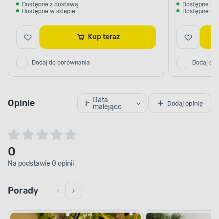
Dostępne z dostawą
Dostępne z 
Dostępne w sklepie
Dostępne w s
Kup teraz
Dodaj do porównania
Dodaj do
Data
Opinie
Dodaj opinię
malejąco
0
Na podstawie 0 opinii
Porady