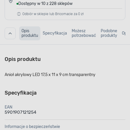
Dostępny w 10 z 228 sklepów
Odbiór w sklepie lub Bricomacie za 0 zł
Opis
Możesz
Podobne
Specyfikacja
Opin
produktu
potrzebować
produkty
Opis produktu
Anioł akrylowy LED 17,5 x 11 x 9 cm transparentny
Specyfikacja
EAN
5901907121254
Informacje o bezpieczeństwie