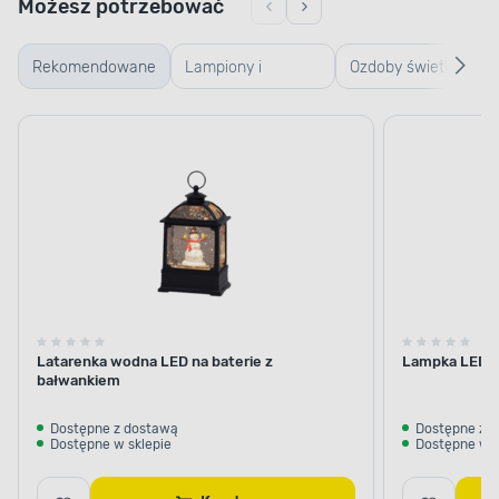
Możesz potrzebować
Rekomendowane
Lampiony i
Ozdoby świetlne
latarenki
bożonarodzeniowe
Bożonarodzeniowe
Latarenka wodna LED na baterie z
Lampka LED na
bałwankiem
Dostępne z dostawą
Dostępne z 
Dostępne w sklepie
Dostępne w s