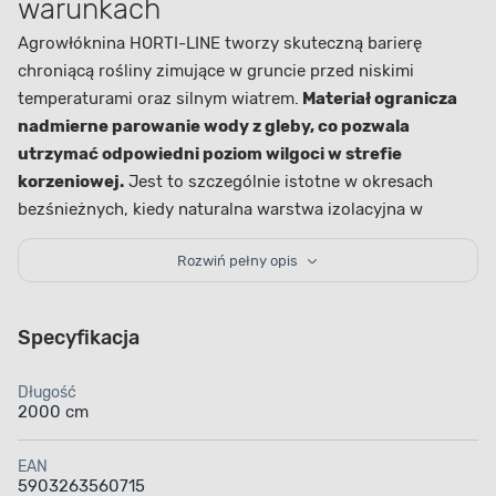
warunkach
Agrowłóknina HORTI-LINE tworzy skuteczną barierę
chroniącą rośliny zimujące w gruncie przed niskimi
temperaturami oraz silnym wiatrem.
Materiał ogranicza
nadmierne parowanie wody z gleby, co pozwala
utrzymać odpowiedni poziom wilgoci w strefie
korzeniowej.
Jest to szczególnie istotne w okresach
bezśnieżnych, kiedy naturalna warstwa izolacyjna w
postaci śniegu nie występuje, a rośliny są bardziej
Rozwiń pełny opis
narażone na przemarzanie.
Zastosowanie i wszechstronność –
ochrona różnych gatunków roślin
Specyfikacja
Agrowłóknina zimowa sprawdzi się przy zabezpieczaniu
Długość
wielu gatunków roślin, takich jak rododendrony, róże,
2000 cm
krzewy ozdobne, iglaki oraz warzywa zimujące w gruncie,
w tym por czy pietruszka. Dzięki odpowiedniej gramaturze
EAN
materiał nie obciąża roślin, a jednocześnie skutecznie
5903263560715