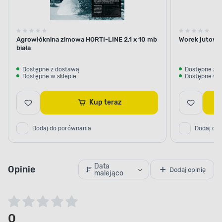
Agrowłóknina zimowa HORTI-LINE 2,1 x 10 mb
Worek jutowy
biała
Dostępne z dostawą
Dostępne z 
Dostępne w sklepie
Dostępne w s
Kup teraz
Dodaj do porównania
Dodaj do
Data
Opinie
Dodaj opinię
malejąco
0