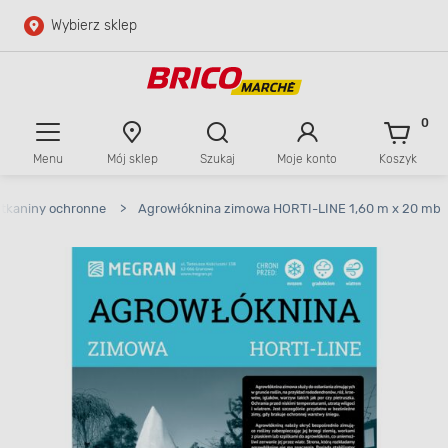
Wybierz sklep
Przejdź do głównej zawartości
Przejdź do wyszukiwarki
0
Menu
Mój sklep
Szukaj
Moje konto
Koszyk
Przejdź do kontaktu
, tkaniny ochronne
>
Agrowłóknina zimowa HORTI-LINE 1,60 m x 20 mb