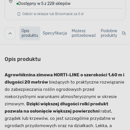
Dostępny w 5 z 228 sklepów
Odbiór w sklepie lub Bricomacie za 0 zł
Opis
Możesz
Podobne
Specyfikacja
Opin
produktu
potrzebować
produkty
Opis produktu
Agrowłóknina zimowa HORTI-LINE o szerokości 1,60 m i
długości 20 metrów
bieżących to praktyczne rozwiązanie
do zabezpieczania roślin ogrodowych przed
niekorzystnymi warunkami atmosferycznymi w okresie
zimowym.
Dzięki większej długości rolki produkt
pozwala na osłonięcie większej powierzchni
rabat,
grządek lub krzewów, co jest szczególnie przydatne w
ogrodach przydomowych oraz na działkach. Lekka, a