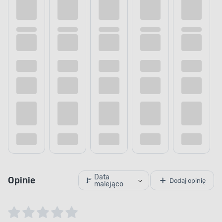
Data
Opinie
Dodaj opinię
malejąco