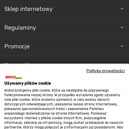
Sklep internetowy
Regulaminy
Promocje
Nasze sklepy
Polityka prywatności
O nas
Używamy plików cookie
Wykorzystujemy pliki cookie, które są niezbędne do poprawnego
funkcjonowania naszej strony. W przypadku wyrażenia zgody używamy
inne pliki cookie, które możemy zamieścić w celu analizy danych
Kontakt do sklepu
dotyczących odwiedzających, ulepszenia naszej strony internetowej,
pokazania spersonalizowanych treści i zapewnienia Państwu
wspaniałego doświadczenia na stronie internetowej. Ponieważ
korzystamy również z plików cookie innych firm, poszczególne
Strefa biznesu
informacje, zebrane za ich pomocą, mogą zostać przekazane do naszych
partnerów, którzy mogą połączyć je z informacjami już posiadanymi. Aby