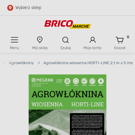
Wybierz sklep
Przejdź do głównej zawartości
Przejdź do wyszukiwarki
0
Menu
Mój sklep
Szukaj
Moje konto
Koszyk
Przejdź do kontaktu
>
Agrowłókniny
>
Agrowłóknina wiosenna HORTI-LINE 2,1 m x 5 mb