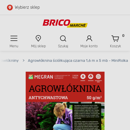
Wybierz sklep
Przejdź do głównej zawartości
Przejdź do wyszukiwarki
0
Menu
Mój sklep
Szukaj
Moje konto
Koszyk
Przejdź do kontaktu
rowłókniny
>
Agrowłóknina ściółkująca czarna 1,6 m x 5 mb - MiniRolka