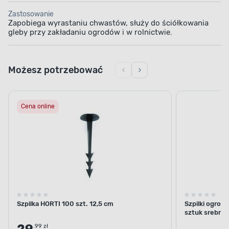
Zastosowanie
Zapobiega wyrastaniu chwastów, służy do ściółkowania
gleby przy zakładaniu ogrodów i w rolnictwie.
Możesz potrzebować
Cena online
Szpilka HORTI 100 szt. 12,5 cm
Szpilki ogrod
sztuk srebrne
.99 zł