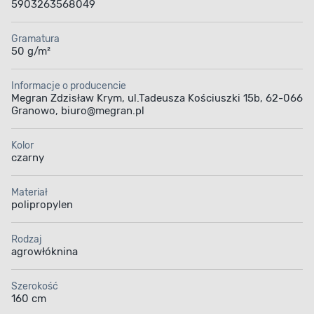
5903263568049
Gramatura
50 g/m²
Informacje o producencie
Megran Zdzisław Krym, ul.Tadeusza Kościuszki 15b, 62-066
Granowo, biuro@megran.pl
Kolor
czarny
Materiał
polipropylen
Rodzaj
agrowłóknina
Szerokość
160 cm