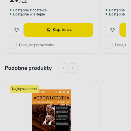
29
/ szt.
Dostępne z dostawą
Dostępne z 
Dostępne w sklepie
Dostępne w s
Kup teraz
Dodaj do porównania
Dodaj do
Podobne produkty
Najlepsza cena