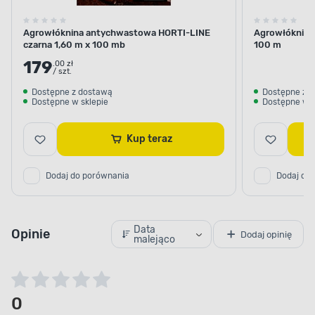
Agrowłóknina antychwastowa HORTI-LINE
Agrowłóknina
czarna 1,60 m x 100 mb
100 m
179
.00 zł
/ szt.
Dostępne z dostawą
Dostępne z 
Dostępne w sklepie
Dostępne w s
Kup teraz
Dodaj do porównania
Dodaj do
Data
Opinie
Dodaj opinię
malejąco
0