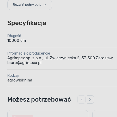
Rozwiń pełny opis
wspomaganie rozwoju roślin
przepuszczalność powietrza i wody
Specyfikacja
stabilizacja na działanie promieni UV
Długość
10000 cm
Informacje o producencie
Agrimpex sp. z o.o., ul. Zwierzyniecka 2, 37-500 Jarosław,
biuro@agrimpex.pl
Rodzaj
agrowłóknina
Możesz potrzebować