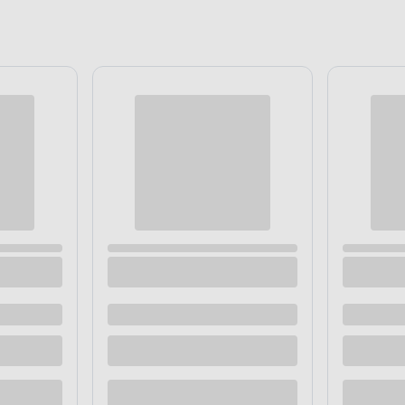
a antychwastowa 50 g/m² 1,6 x
Agrowłóknina antychwastowa 
czarna 1,60 m x 10 mb
 dostawą
Dostępne z dostawą
 sklepie
Dostępne w sklepie