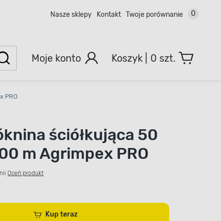
0
Nasze sklepy
Kontakt
Twoje porównanie
Moje konto
0 szt.
ex PRO
knina ściółkująca 50
 100 m Agrimpex PRO
nii
Oceń produkt
Kup teraz