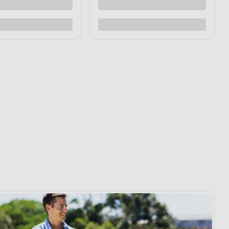
raz
Kup teraz
Dodaj do porównania