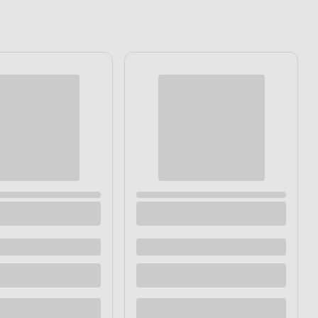
HORTI-LINE
Agrowłóknina antychwastowa 50 g/m² 1,6 x
5 m
Dostępne z dostawą
Dostępne w sklepie