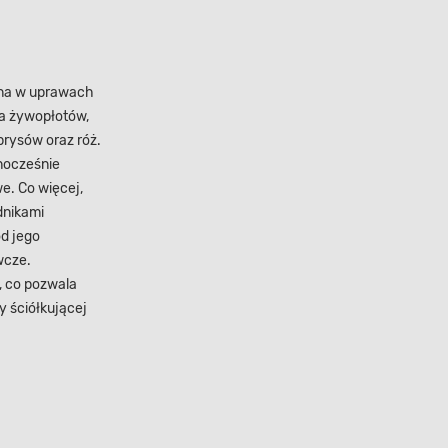
ana w uprawach
ia żywopłotów,
prysów oraz róż.
nocześnie
e. Co więcej,
dnikami
d jego
wcze.
, co pozwala
y ściółkującej