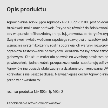
Opis produktu
Agrowłóknina ściółkująca Agrimpex PRO 50g 1,6 x 100 jest polec
truskawek, malin oraz borówek. Przyda się również do ściółkowan
czy w uprawie roślin ozdobnych np. tuj, jałowców, berberysów, cy
Dzięki swoim właściwościom zapobiega rozwojowi chwastów, jed
wzmacnia system korzenny roślin i poprawia ich warunki rozwojow
ogranicza zastosowanie herbicydów i ochrania rośliny przed szko
glebowymi. Struktura materiału pozwala na wymianę powietrza po
powierzchnią, jednocześnie przepuszcza wodę i substancję odży
Agrowłóknina posiada stabilizację na działanie promieniowania UV
korzystać z niej jeszcze dłużej. Najważniejsze cechy Agrowłóknin
przeciw chwastom to:
rozmiar produktu 1,6x100m tj. 160m2
zapobieganie rozwojowi chwastów