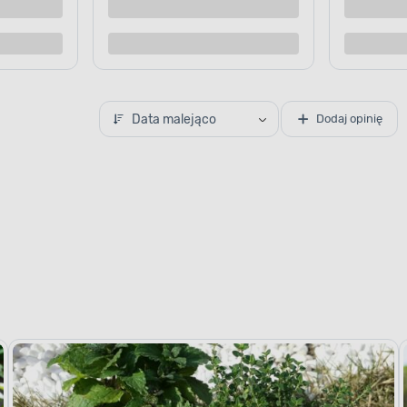
Kup teraz
Kup te
o porównania
Dodaj do porównania
Data malejąco
Dodaj opinię