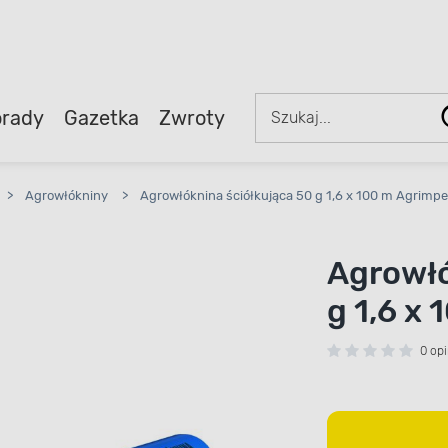
rady
Gazetka
Zwroty
>
Agrowłókniny
>
Agrowłóknina ściółkująca 50 g 1,6 x 100 m Agrimp
Agrowłó
g 1,6 x
0 opi