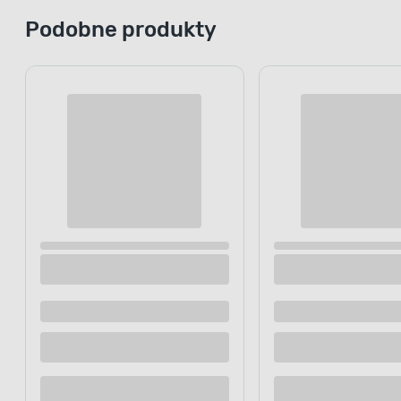
Podobne produkty
Agrowłóknina antychwastowa HORTI-LINE
Agrowłóknin
czarna 1,60 m x 100 mb
100 m
179
.00 zł
/ szt.
Dostępne z dostawą
Dostępne z
Dostępne w sklepie
Dostępne w