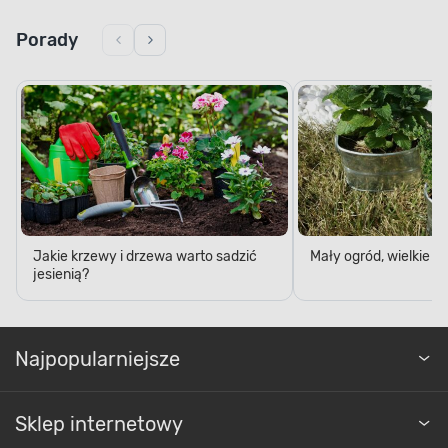
Porady
Jakie krzewy i drzewa warto sadzić
Mały ogród, wielkie 
jesienią?
Najpopularniejsze
Sklep internetowy