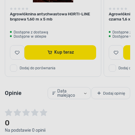
Agrowłóknina antychwastowa HORTI-LINE
Agrowłóknina
brązowa 1,60 m x 5 mb
czarna 1,6 x 1
Dostępne z dostawą
Dostępne z 
Dostępne w sklepie
Dostępne w s
Kup teraz
Dodaj do porównania
Dodaj do
Data
Opinie
Dodaj opinię
malejąco
0
Na podstawie 0 opinii