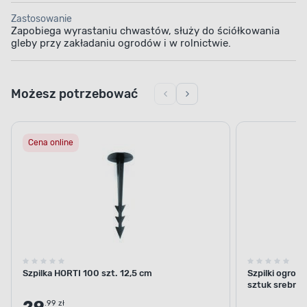
Zastosowanie
Zapobiega wyrastaniu chwastów, służy do ściółkowania
gleby przy zakładaniu ogrodów i w rolnictwie.
Możesz potrzebować
Cena online
Szpilka HORTI 100 szt. 12,5 cm
Szpilki ogrod
sztuk srebrne
.99 zł