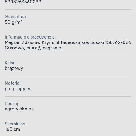
5903263560289
Gramatura
50 g/m²
Informacje o producencie
Megran Zdzisław Krym, ul.Tadeusza Kościuszki 15b, 62-066
Granowo, biuro@megran.pl
Kolor
brązowy
Materiał
polipropylen
Rodzaj
agrowłóknina
Szerokość
160 cm