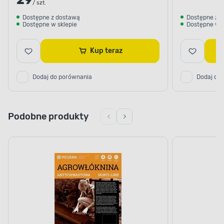
29
/ szt.
Dostępne z dostawą
Dostępne z 
Dostępne w sklepie
Dostępne w s
Kup teraz
Dodaj do porównania
Dodaj do
Podobne produkty