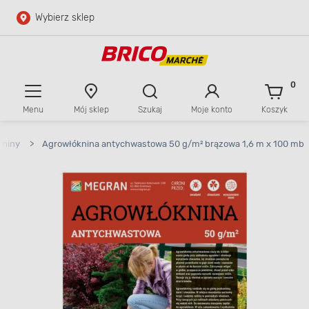
Wybierz sklep
Przejdź do głównej zawartości
Przejdź do wyszukiwarki
0
Menu
Mój sklep
Szukaj
Moje konto
Koszyk
Przejdź do kontaktu
kniny
>
Agrowłóknina antychwastowa 50 g/m² brązowa 1,6 m x 100 mb