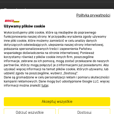
Regulaminy
Polityka prywatności
Promocje
Używamy plików cookie
Wykorzystujemy pliki cookie, które są niezbędne do poprawnego
funkcjonowania naszej strony. W przypadku wyrażenia zgody używamy
inne pliki cookie, które możemy zamieścić w celu analizy danych
Nasze sklepy
dotyczących odwiedzających, ulepszenia naszej strony internetowej,
pokazania spersonalizowanych treści i zapewnienia Państwu
wspaniałego doświadczenia na stronie internetowej. Ponieważ
korzystamy również z plików cookie innych firm, poszczególne
O nas
informacje, zebrane za ich pomocą, mogą zostać przekazane do naszych
partnerów, którzy mogą połączyć je z informacjami już posiadanymi. Aby
uzyskać więcej informacji na temat plików cookie, których używamy, lub
udzielić zgody na poszczególne, wybierz „Dostosuj”.
Kontakt do sklepu
Dane są gromadzone w celu personalizacji reklam i pomiaru skuteczności
kampanii reklamowych. Dane mogą być udostępniane Google LLC, więcej
informacji można znaleźć
tutaj
.
Strefa biznesu
Akceptuj wszystkie
Odrzuć wszystkie
Dostosuj
Dołącz do nas