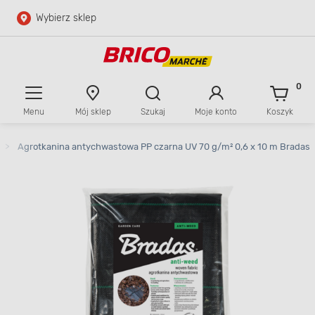
Wybierz sklep
Przejdź do głównej zawartości
Przejdź do wyszukiwarki
0
Menu
Mój sklep
Szukaj
Moje konto
Koszyk
Przejdź do kontaktu
>
Agrotkanina antychwastowa PP czarna UV 70 g/m² 0,6 x 10 m Bradas