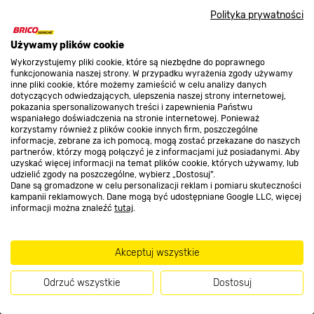
Nasze sklepy
Polityka prywatności
O nas
Używamy plików cookie
Wykorzystujemy pliki cookie, które są niezbędne do poprawnego
funkcjonowania naszej strony. W przypadku wyrażenia zgody używamy
inne pliki cookie, które możemy zamieścić w celu analizy danych
Kontakt do sklepu
dotyczących odwiedzających, ulepszenia naszej strony internetowej,
pokazania spersonalizowanych treści i zapewnienia Państwu
wspaniałego doświadczenia na stronie internetowej. Ponieważ
korzystamy również z plików cookie innych firm, poszczególne
Strefa biznesu
informacje, zebrane za ich pomocą, mogą zostać przekazane do naszych
partnerów, którzy mogą połączyć je z informacjami już posiadanymi. Aby
uzyskać więcej informacji na temat plików cookie, których używamy, lub
udzielić zgody na poszczególne, wybierz „Dostosuj”.
Dane są gromadzone w celu personalizacji reklam i pomiaru skuteczności
Dołącz do nas
kampanii reklamowych. Dane mogą być udostępniane Google LLC, więcej
informacji można znaleźć
tutaj
.
Akceptuj wszystkie
Metody płatności
Odrzuć wszystkie
Dostosuj