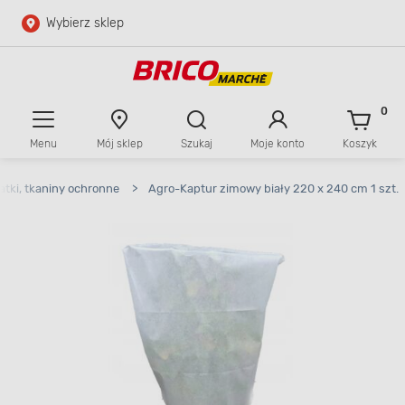
Wybierz sklep
Przejdź do głównej zawartości
Przejdź do wyszukiwarki
0
Menu
Mój sklep
Szukaj
Moje konto
Koszyk
Przejdź do kontaktu
iatki, tkaniny ochronne
>
Agro-Kaptur zimowy biały 220 x 240 cm 1 szt.