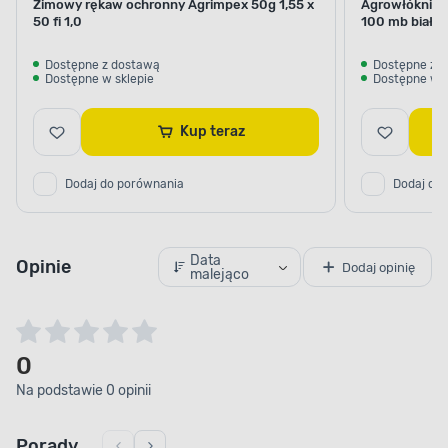
Zimowy rękaw ochronny Agrimpex 50g 1,55 x
Agrowłóknina
50 fi 1,0
100 mb biała
Dostępne z dostawą
Dostępne z 
Dostępne w sklepie
Dostępne w s
Kup teraz
Dodaj do porównania
Dodaj do
Data
Opinie
Dodaj opinię
malejąco
0
Na podstawie 0 opinii
Porady