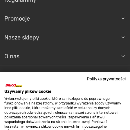
Promocje
Nasze sklepy
O nas
Kontakt do sklepu
Polityka prywatności
Używamy plików cookie
Strefa biznesu
Wykorzystujemy pliki cookie, które są niezbędne do poprawnego
funkcjonowania naszej strony. W przypadku wyrażenia zgody używamy
inne pliki cookie, które możemy zamieścić w celu analizy danych
dotyczących odwiedzających, ulepszenia naszej strony internetowej,
Dołącz do nas
pokazania spersonalizowanych treści i zapewnienia Państwu
wspaniałego doświadczenia na stronie internetowej. Ponieważ
korzystamy również z plików cookie innych firm, poszczególne