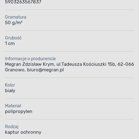
5903263567837
Gramatura
50 g/m²
Grubość
1 cm
Informacje o producencie
Megran Zdzisław Krym, ul.Tadeusza Kościuszki 15b, 62-066
Granowo, biuro@megran.pl
Kolor
biały
Materiał
polipropylen
Rodzaj
kaptur ochronny