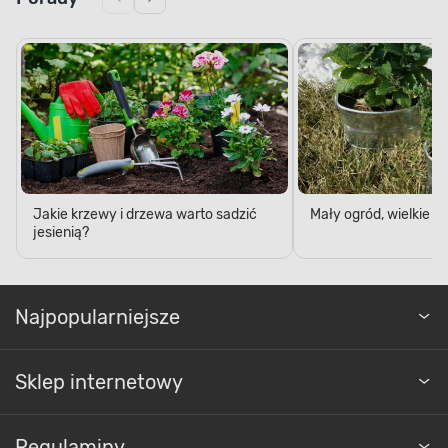
Jakie krzewy i drzewa warto sadzić
Mały ogród, wielkie 
jesienią?
Najpopularniejsze
Sklep internetowy
Regulaminy