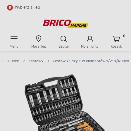
Wybierz sklep
Przejdź do głównej zawartości
Przejdź do wyszukiwarki
0
Menu
Mój sklep
Szukaj
Moje konto
Koszyk
Przejdź do kontaktu
>
Klucze
>
Zestawy
>
Zestaw kluczy 108 elementów 1/2" 1/4" Neo