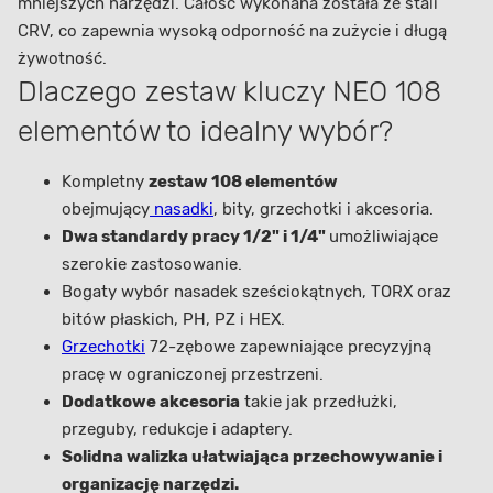
mniejszych narzędzi. Całość wykonana została ze stali
CRV, co zapewnia wysoką odporność na zużycie i długą
żywotność.
Dlaczego zestaw kluczy NEO 108
elementów to idealny wybór?
Kompletny
zestaw 108 elementów
obejmujący
nasadki
, bity, grzechotki i akcesoria.
Dwa standardy pracy 1/2" i 1/4"
umożliwiające
szerokie zastosowanie.
Bogaty wybór nasadek sześciokątnych, TORX oraz
bitów płaskich, PH, PZ i HEX.
Grzechotki
72-zębowe zapewniające precyzyjną
pracę w ograniczonej przestrzeni.
Dodatkowe akcesoria
takie jak przedłużki,
przeguby, redukcje i adaptery.
Solidna walizka ułatwiająca przechowywanie i
organizację narzędzi.