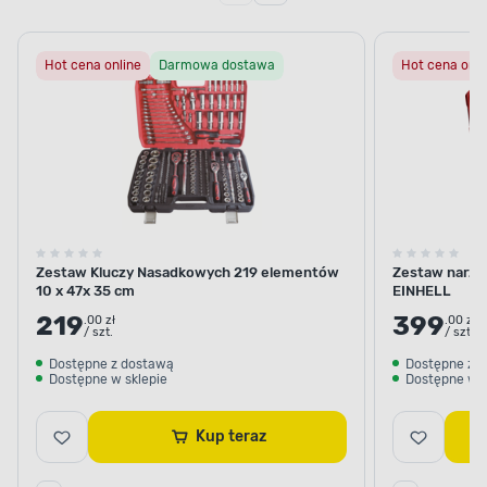
Hot cena online
Darmowa dostawa
Hot cena onli
Zestaw Kluczy Nasadkowych 219 elementów
Zestaw narzę
10 x 47x 35 cm
EINHELL
219
399
.00 zł
.00 zł
/ szt.
/ szt.
Dostępne z dostawą
Dostępne z 
Dostępne w sklepie
Dostępne w s
Kup teraz