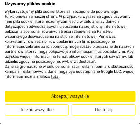
O nas
Używamy plików cookie
Wykorzystujemy pliki cookie, które są niezbędne do poprawnego
funkcjonowania naszej strony. W przypadku wyrażenia zgody używamy
inne pliki cookie, które możemy zamieścić w celu analizy danych
Kontakt do sklepu
dotyczących odwiedzających, ulepszenia naszej strony internetowej,
pokazania spersonalizowanych treści i zapewnienia Państwu
wspaniałego doświadczenia na stronie internetowej. Ponieważ
korzystamy również z plików cookie innych firm, poszczególne
Strefa biznesu
informacje, zebrane za ich pomocą, mogą zostać przekazane do naszych
partnerów, którzy mogą połączyć je z informacjami już posiadanymi. Aby
uzyskać więcej informacji na temat plików cookie, których używamy, lub
udzielić zgody na poszczególne, wybierz „Dostosuj”.
Dane są gromadzone w celu personalizacji reklam i pomiaru skuteczności
Dołącz do nas
kampanii reklamowych. Dane mogą być udostępniane Google LLC, więcej
informacji można znaleźć
tutaj
.
Akceptuj wszystkie
Metody płatności
Odrzuć wszystkie
Dostosuj
Kup teraz