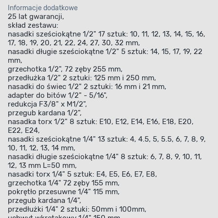
pozwala na precyzyjną pracę nawet w ograniczonej
Informacje dodatkowe
przestrzeni, co znacząco zwiększa komfort użytkowania.
25 lat gwarancji,
skład zestawu:
Dodatkowym atutem jest 25-letnia gwarancja, która
nasadki sześciokątne 1/2" 17 sztuk: 10, 11, 12, 13, 14, 15, 16,
potwierdza jakość wykonania i trwałość zestawu.
17, 18, 19, 20, 21, 22, 24, 27, 30, 32 mm,
Wygoda przechowywania i
nasadki długie sześciokątne 1/2" 5 sztuk: 14, 15, 17, 19, 22
mm,
organizacja pracy
grzechotka 1/2", 72 zęby 255 mm,
przedłużka 1/2" 2 sztuki: 125 mm i 250 mm,
Całość została umieszczona w praktycznej walizce, która
nasadki do świec 1/2" 2 sztuki: 16 mm i 21 mm,
adapter do bitów 1/2" - 5/16",
ułatwia przechowywanie i transport wszystkich 108
redukcja F3/8" x M1/2",
elementów.
Każde narzędzie ma swoje miejsce, co
przegub kardana 1/2",
pozwala szybko odnaleźć potrzebny element i utrzymać
nasadka torx 1/2" 8 sztuk: E10, E12, E14, E16, E18, E20,
E22, E24,
porządek w miejscu pracy. To rozwiązanie szczególnie
nasadki sześciokątne 1/4" 13 sztuk: 4, 4.5, 5, 5.5, 6, 7, 8, 9,
cenione w
warsztatach
, gdzie liczy się szybki dostęp do
10, 11, 12, 13, 14 mm,
nasadki długie sześciokątne 1/4" 8 sztuk: 6, 7, 8, 9, 10, 11,
narzędzi i efektywność działania.
12, 13 mm L=50 mm,
nasadki torx 1/4" 5 sztuk: E4, E5, E6, E7, E8,
grzechotka 1/4" 72 zęby 155 mm,
pokrętło przesuwne 1/4" 115 mm,
przegub kardana 1/4",
przedłużki 1/4" 2 sztuki: 50mm i 100mm,