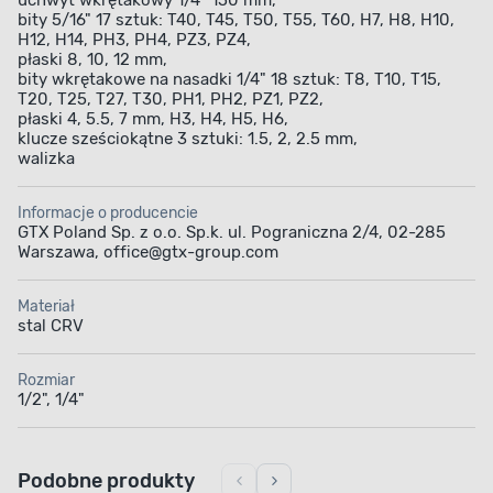
uchwyt wkrętakowy 1/4" 150 mm,
bity 5/16" 17 sztuk: T40, T45, T50, T55, T60, H7, H8, H10,
H12, H14, PH3, PH4, PZ3, PZ4,
płaski 8, 10, 12 mm,
bity wkrętakowe na nasadki 1/4" 18 sztuk: T8, T10, T15,
T20, T25, T27, T30, PH1, PH2, PZ1, PZ2,
płaski 4, 5.5, 7 mm, H3, H4, H5, H6,
klucze sześciokątne 3 sztuki: 1.5, 2, 2.5 mm,
walizka
Informacje o producencie
GTX Poland Sp. z o.o. Sp.k. ul. Pograniczna 2/4, 02-285
Warszawa, office@gtx-group.com
Materiał
stal CRV
Rozmiar
1/2", 1/4"
Podobne produkty