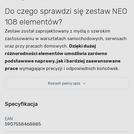
Do czego sprawdzi się zestaw NEO
108 elementów?
Zestaw został zaprojektowany z myślą o szerokim
zastosowaniu w warsztatach samochodowych, serwisach
oraz przy pracach domowych.
Dzięki dużej
różnorodności elementów umożliwia zarówno
podstawowe naprawy, jak i bardziej zaawansowane
prace
wymagające precyzji i odpowiednich końcówek.
Sprawdza się przy serwisie pojazdów, montażu konstrukcji
czy pracach instalacyjnych.
Rozwiń pełny opis
Dlaczego warto wybrać zestaw
NEO CRV?
Specyfikacja
Wykonanie ze stali CRV zapewnia wysoką wytrzymałość
EAN
narzędzi oraz odporność na odkształcenia i intensywne
5907558468885
użytkowanie. Mechanizm grzechotek 72-zębowych