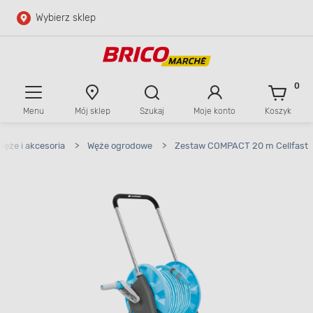
Wybierz sklep
Przejdź do głównej zawartości
Przejdź do wyszukiwarki
0
Menu
Mój sklep
Szukaj
Moje konto
Koszyk
Przejdź do kontaktu
Węże i akcesoria
>
Węże ogrodowe
>
Zestaw COMPACT 20 m Cellfast