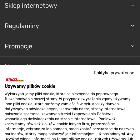
do czyszczenia mebli ogrodowych lub narzędzi.
Sklep internetowy
Elastyczny materiał zapobiega zaginaniu się
węża.
Regulaminy
Promocje
Nasze sklepy
Polityka prywatności
O nas
Używamy plików cookie
Wykorzystujemy pliki cookie, które są niezbędne do poprawnego
funkcjonowania naszej strony. W przypadku wyrażenia zgody używamy
inne pliki cookie, które możemy zamieścić w celu analizy danych
Kontakt do sklepu
dotyczących odwiedzających, ulepszenia naszej strony internetowej,
pokazania spersonalizowanych treści i zapewnienia Państwu
wspaniałego doświadczenia na stronie internetowej. Ponieważ
korzystamy również z plików cookie innych firm, poszczególne
Strefa biznesu
informacje, zebrane za ich pomocą, mogą zostać przekazane do naszych
partnerów, którzy mogą połączyć je z informacjami już posiadanymi. Aby
uzyskać więcej informacji na temat plików cookie, których używamy, lub