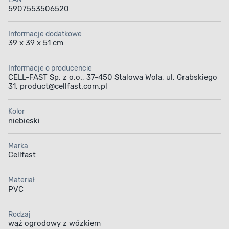
5907553506520
Informacje dodatkowe
39 x 39 x 51 cm
Kompletny zestaw
Porządek w
Informacje o producencie
ogrodzie
CELL-FAST Sp. z o.o., 37-450 Stalowa Wola, ul. Grabskiego
31, product@cellfast.com.pl
Kolor
niebieski
Marka
Długość 20 metrów
Kompatybilność
Cellfast
Materiał
PVC
Rodzaj
wąż ogrodowy z wózkiem