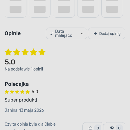
jednocześnie stabilnego tworzywa sztucznego.
Dodaj do porównania
Dodaj do
Wyprofilowana rączka ułatwia
manewrowanie
, a szeroka podstawa zapobiega
przewracaniu się podczas użytkowania. Dzięki
Data
wąż zawsze pozostaje
systemowi zwijania
Opinie
Dodaj opinię
malejąco
schludnie uporządkowany
i gotowy do
kolejnego użycia.
5.0
Na podstawie 1 opinii
Polecajka
5.0
Super produkt!
Janina, 13 maja 2026
Czy ta opinia była dla Ciebie
0
0