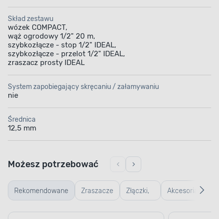
Skład zestawu
wózek COMPACT,
wąż ogrodowy 1/2" 20 m,
szybkozłącze - stop 1/2" IDEAL,
szybkozłącze - przelot 1/2" IDEAL,
zraszacz prosty IDEAL
System zapobiegający skręcaniu / załamywaniu
nie
Średnica
12,5 mm
Możesz potrzebować
KOMPLETNY ZESTAW
Rekomendowane
Zraszacze
Złączki,
Akcesoria
Wszystko w jednym
uszczelki
do węży