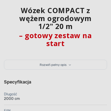
Wózek COMPACT z
wężem ogrodowym
1/2" 20 m
– gotowy zestaw na
start
Zestaw COMPACT 20 m Cellfast to przemyślane i
Rozwiń pełny opis
funkcjonalne rozwiązanie dla osób, które szukają
gotowego zestawu do podlewania.
Składa się z
lekkiego, stabilnego wózka, 20-metrowego węża
Specyfikacja
ogrodowego o średnicy 1/2″, szybkozłączy i
pistoletu zraszającego
. Dzięki temu możesz od razu
Długość
rozpocząć pracę w ogrodzie – bez kompletowania
2000 cm
poszczególnych elementów osobno.
EAN