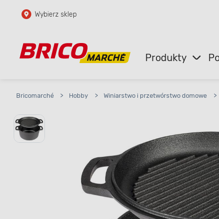
Wybierz sklep
Przejdź do głównej zawartości
Przejdź do wyszukiwarki
Produkty
Po
Przejdź do kontaktu
Bricomarché
>
Hobby
>
Winiarstwo i przetwórstwo domowe
>