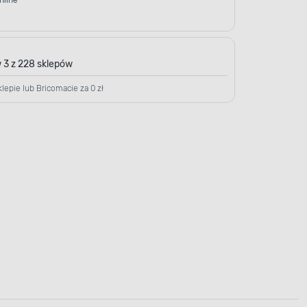
nline
 3 z 228 sklepów
lepie lub Bricomacie za 0 zł