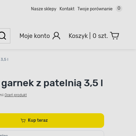
0
Nasze sklepy
Kontakt
Twoje porównanie
Moje konto
0 szt.
3,5 l
garnek z patelnią 3,5 l
nii
Oceń produkt
Kup teraz