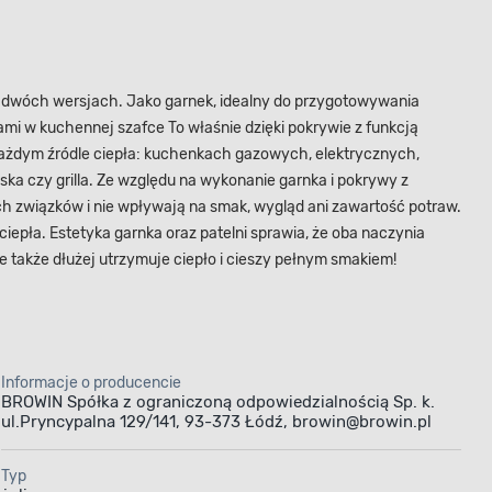
 dwóch wersjach. Jako garnek, idealny do przygotowywania
mi w kuchennej szafce To właśnie dzięki pokrywie z funkcją
a każdym źródle ciepła: kuchenkach gazowych, elektrycznych,
ka czy grilla. Ze względu na wykonanie garnka i pokrywy z
h związków i nie wpływają na smak, wygląd ani zawartość potraw.
epła. Estetyka garnka oraz patelni sprawia, że oba naczynia
le także dłużej utrzymuje ciepło i cieszy pełnym smakiem!
Informacje o producencie
BROWIN Spółka z ograniczoną odpowiedzialnością Sp. k.
ul.Pryncypalna 129/141, 93-373 Łódź, browin@browin.pl
Typ