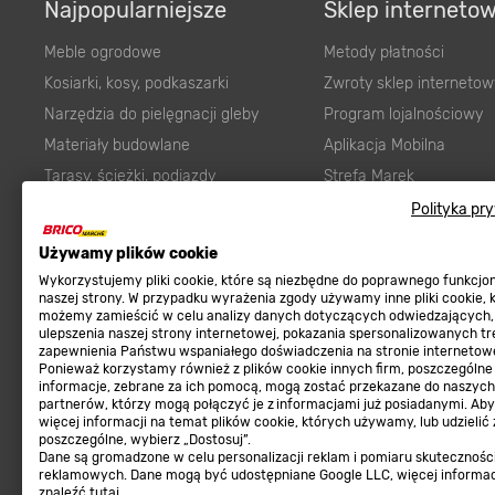
Najpopularniejsze
Sklep interneto
Meble ogrodowe
Metody płatności
Kosiarki, kosy, podkaszarki
Zwroty sklep internetow
Narzędzia do pielęgnacji gleby
Program lojalnościowy
Materiały budowlane
Aplikacja Mobilna
Tarasy, ścieżki, podjazdy
Strefa Marek
Podłoża i ziemie do ogrodu
Zgłoś błąd
Polityka pr
Karma dla psa
FAQ
Używamy plików cookie
Ogród
Prawny obowiązek zape
Wykorzystujemy pliki cookie, które są niezbędne do poprawnego funkcj
Farby wewnętrzne białe
zgodności towaru z um
naszej strony. W przypadku wyrażenia zgody używamy inne pliki cookie, 
możemy zamieścić w celu analizy danych dotyczących odwiedzających,
Elektryka
Program Brico PRO
ulepszenia naszej strony internetowej, pokazania spersonalizowanych tre
zapewnienia Państwu wspaniałego doświadczenia na stronie internetowe
Panele
Ponieważ korzystamy również z plików cookie innych firm, poszczególne
Regulaminy
informacje, zebrane za ich pomocą, mogą zostać przekazane do naszych
Elektronarzędzia
partnerów, którzy mogą połączyć je z informacjami już posiadanymi. Ab
Płytki
więcej informacji na temat plików cookie, których używamy, lub udzielić
Regulaminy
poszczególne, wybierz „Dostosuj”.
Panele podłogowe
Dane są gromadzone w celu personalizacji reklam i pomiaru skutecznośc
Polityka prywatności
reklamowych. Dane mogą być udostępniane Google LLC, więcej informa
Płyty OSB/HDF
znaleźć
tutaj
.