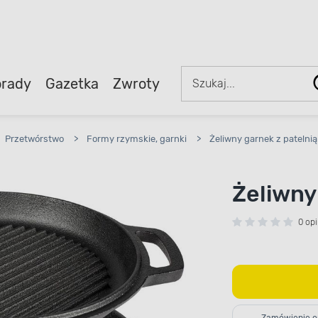
rady
Gazetka
Zwroty
Przetwórstwo
>
Formy rzymskie, garnki
>
Żeliwny garnek z patelnią 
Żeliwny 
0 opi