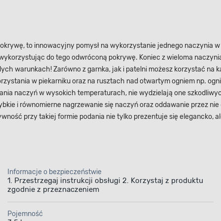
pokrywę, to innowacyjny pomysł na wykorzystanie jednego naczynia w
 - wykorzystując do tego odwróconą pokrywę. Koniec z wieloma naczynia
ażdych warunkach! Zarówno z garnka, jak i patelni możesz korzystać n
zystania w piekarniku oraz na rusztach nad otwartym ogniem np. ognis
ania naczyń w wysokich temperaturach, nie wydzielają one szkodliwyc
kie i równomierne nagrzewanie się naczyń oraz oddawanie przez nie ci
ność przy takiej formie podania nie tylko prezentuje się elegancko, a
Informacje o bezpieczeństwie
1. Przestrzegaj instrukcji obsługi 2. Korzystaj z produktu
zgodnie z przeznaczeniem
Pojemność