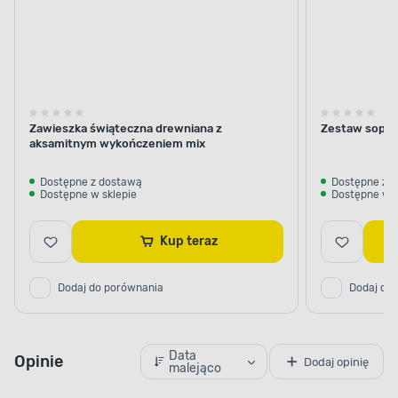
Zawieszka świąteczna drewniana z
Zestaw sopli
aksamitnym wykończeniem mix
Dostępne z dostawą
Dostępne z 
Dostępne w sklepie
Dostępne w s
Kup teraz
Dodaj do porównania
Dodaj do
Data
Opinie
Dodaj opinię
malejąco