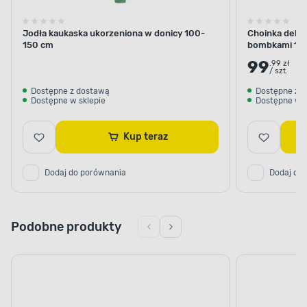
Jodła kaukaska ukorzeniona w donicy 100-
Choinka dekor
150 cm
bombkami 10
99
.99 zł
/ szt.
Dostępne z dostawą
Dostępne z 
Dostępne w sklepie
Dostępne w s
Kup teraz
Dodaj do porównania
Dodaj do
Podobne produkty