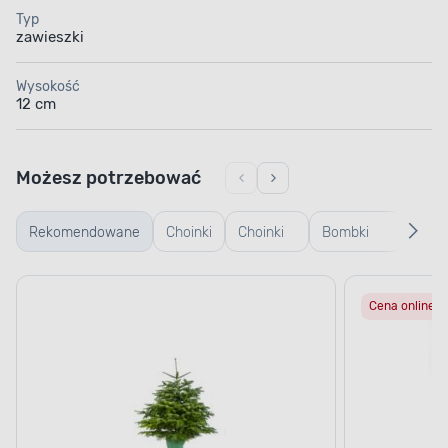
Typ
zawieszki
Wysokość
12 cm
Możesz potrzebować
Rekomendowane
Choinki
Choinki
Bombki
Bomb
żywe
sztuczne
plastikowe
szkl
Cena online