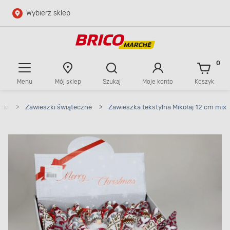
Wybierz sklep
Przejdź do głównej zawartości
Przejdź do wyszukiwarki
0
Menu
Mój sklep
Szukaj
Moje konto
Koszyk
Przejdź do kontaktu
zki
>
Zawieszki świąteczne
>
Zawieszka tekstylna Mikołaj 12 cm mix