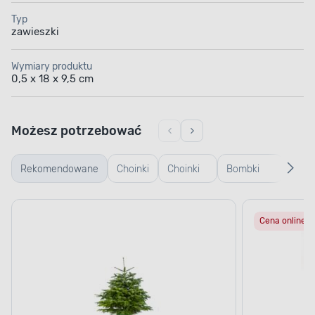
Typ
zawieszki
Wymiary produktu
0,5 x 18 x 9,5 cm
Możesz potrzebować
Rekomendowane
Choinki
Choinki
Bombki
Bomb
żywe
sztuczne
plastikowe
szkl
Cena online