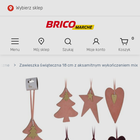
Wybierz sklep
Przejdź do głównej zawartości
Przejdź do wyszukiwarki
0
Menu
Mój sklep
Szukaj
Moje konto
Koszyk
Przejdź do kontaktu
eczne
>
Zawieszka świąteczna 18 cm z aksamitnym wykończeniem mix