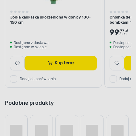
Jodła kaukaska ukorzeniona w donicy 100-
Choinka dekor
150 cm
bombkami 10
99
.99 zł
/ szt.
Dostępne z dostawą
Dostępne z 
Dostępne w sklepie
Dostępne w s
Kup teraz
Dodaj do porównania
Dodaj do
Podobne produkty