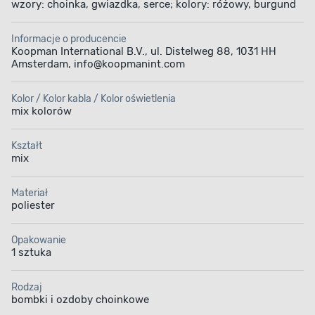
wzory: choinka, gwiazdka, serce; kolory: różowy, burgund
Informacje o producencie
Koopman International B.V., ul. Distelweg 88, 1031 HH
Amsterdam, info@koopmanint.com
Kolor / Kolor kabla / Kolor oświetlenia
mix kolorów
Kształt
mix
Materiał
poliester
Opakowanie
1 sztuka
Rodzaj
bombki i ozdoby choinkowe