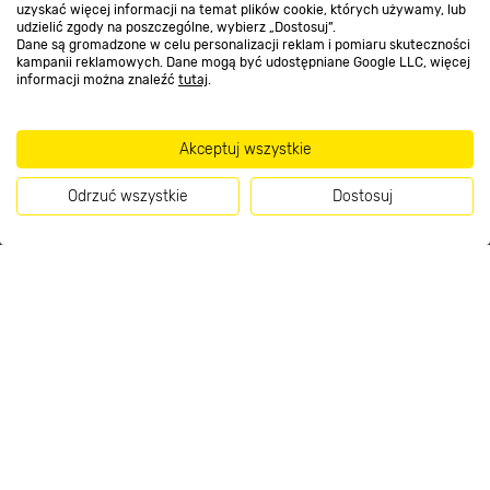
uzyskać więcej informacji na temat plików cookie, których używamy, lub
Kontakt do sklepu
udzielić zgody na poszczególne, wybierz „Dostosuj”.
Dane są gromadzone w celu personalizacji reklam i pomiaru skuteczności
kampanii reklamowych. Dane mogą być udostępniane Google LLC, więcej
informacji można znaleźć
tutaj
.
Strefa biznesu
Akceptuj wszystkie
Dołącz do nas
Odrzuć wszystkie
Dostosuj
Kup teraz
Metody płatności
Informacje handlowe o towarach i ich cenach podane na stronach serwisu:
https://www.bricomarche.pl/
nie stanowią oferty, a są wyłącznie
zaproszeniem do zawarcia umowy w rozumieniu art. 71 Kodeksu cywilnego.