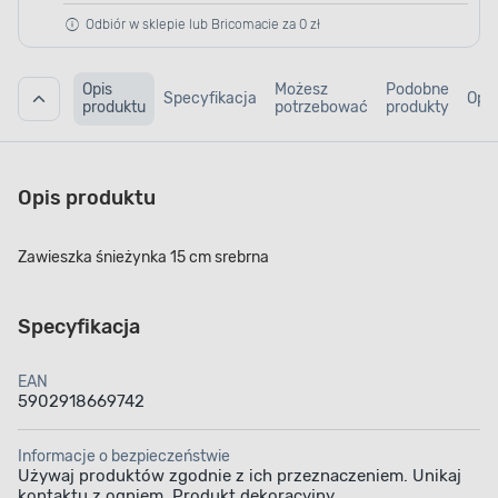
Odbiór w sklepie lub Bricomacie za 0 zł
Opis
Możesz
Podobne
Specyfikacja
Opin
produktu
potrzebować
produkty
Opis produktu
Zawieszka śnieżynka 15 cm srebrna
Specyfikacja
EAN
5902918669742
Informacje o bezpieczeństwie
Używaj produktów zgodnie z ich przeznaczeniem. Unikaj
kontaktu z ogniem. Produkt dekoracyjny