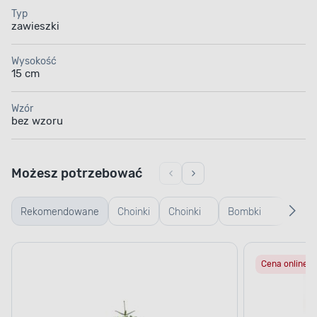
Typ
zawieszki
Wysokość
15 cm
Wzór
bez wzoru
Możesz potrzebować
Rekomendowane
Choinki
Choinki
Bombki
Bomb
żywe
sztuczne
plastikowe
szkl
Cena online