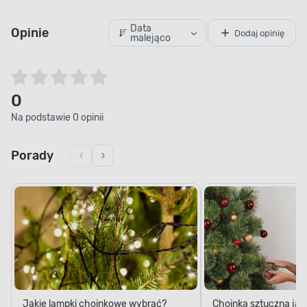
Data
Opinie
Dodaj opinię
malejąco
0
Na podstawie 0 opinii
Porady
Jakie lampki choinkowe wybrać?
Choinka sztuczna jak
Praktyczne porady
wybrać idealny model