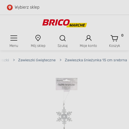
Wybierz sklep
Przejdź do głównej zawartości
Przejdź do wyszukiwarki
0
Menu
Mój sklep
Szukaj
Moje konto
Koszyk
Przejdź do kontaktu
eszki
>
Zawieszki świąteczne
>
Zawieszka śnieżynka 15 cm srebrna