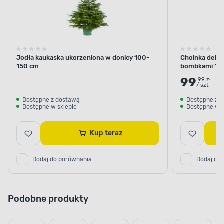
Jodła kaukaska ukorzeniona w donicy 100-
Choinka dekor
150 cm
bombkami 10
99
.99 zł
/ szt.
Dostępne z dostawą
Dostępne z 
Dostępne w sklepie
Dostępne w s
Kup teraz
Dodaj do porównania
Dodaj do
Podobne produkty