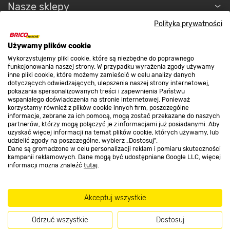
Nasze sklepy
Polityka prywatności
O nas
Używamy plików cookie
Wykorzystujemy pliki cookie, które są niezbędne do poprawnego
funkcjonowania naszej strony. W przypadku wyrażenia zgody używamy
Kontakt do sklepu
inne pliki cookie, które możemy zamieścić w celu analizy danych
dotyczących odwiedzających, ulepszenia naszej strony internetowej,
pokazania spersonalizowanych treści i zapewnienia Państwu
wspaniałego doświadczenia na stronie internetowej. Ponieważ
Strefa biznesu
korzystamy również z plików cookie innych firm, poszczególne
informacje, zebrane za ich pomocą, mogą zostać przekazane do naszych
partnerów, którzy mogą połączyć je z informacjami już posiadanymi. Aby
uzyskać więcej informacji na temat plików cookie, których używamy, lub
udzielić zgody na poszczególne, wybierz „Dostosuj”.
Dołącz do nas
Dane są gromadzone w celu personalizacji reklam i pomiaru skuteczności
kampanii reklamowych. Dane mogą być udostępniane Google LLC, więcej
informacji można znaleźć
tutaj
.
Akceptuj wszystkie
Metody płatności
Odrzuć wszystkie
Dostosuj