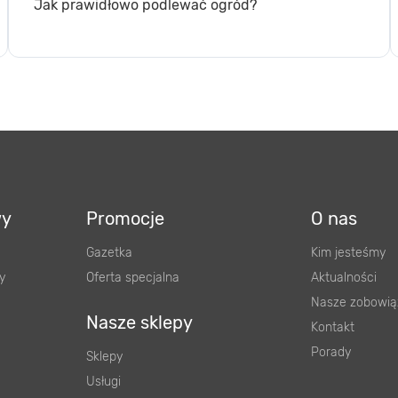
Jak prawidłowo podlewać ogród?
wy
Promocje
O nas
Gazetka
Kim jesteśmy
y
Oferta specjalna
Aktualności
Nasze zobowią
Nasze sklepy
Kontakt
Porady
Sklepy
Usługi