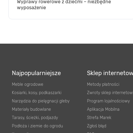
Wyprawy rowerowe z dziećmi – niezbędne
wyposażenie
Najpopularniejsze
Sklep interneto
Meble ogrodowe
Metody płatności
Kosiarki, kosy, podkaszarki
Zwroty sklep internetow
Narzędzia do pielęgnacji gleby
Program lojalnościowy
Materiały budowlane
Aplikacja Mobilna
Tarasy, ścieżki, podjazdy
Strefa Marek
Podłoża i ziemie do ogrodu
Zgłoś błąd