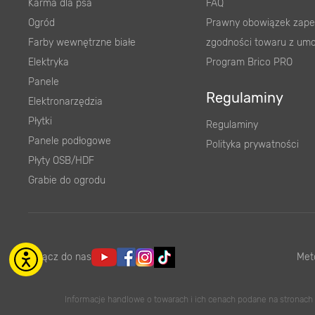
Karma dla psa
FAQ
Ogród
Prawny obowiązek zape
Farby wewnętrzne białe
zgodności towaru z um
Elektryka
Program Brico PRO
Panele
Regulaminy
Elektronarzędzia
Płytki
Regulaminy
Panele podłogowe
Polityka prywatności
Płyty OSB/HDF
Grabie do ogrodu
Dołącz do nas
Met
Informacje handlowe o towarach i ich cenach podane na stronach