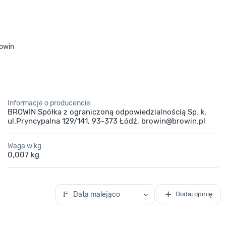
rowin
Informacje o producencie
BROWIN Spółka z ograniczoną odpowiedzialnością Sp. k.
ul.Pryncypalna 129/141, 93-373 Łódź, browin@browin.pl
Waga w kg
0,007 kg
Data malejąco
Dodaj opinię