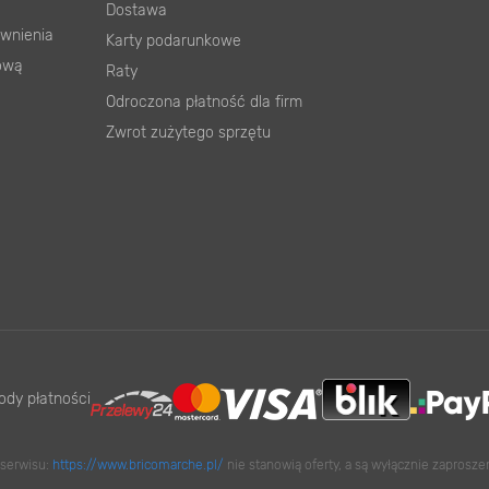
Dostawa
wnienia
Karty podarunkowe
ową
Raty
Odroczona płatność dla firm
Zwrot zużytego sprzętu
ody płatności
 serwisu:
https://www.bricomarche.pl/
nie stanowią oferty, a są wyłącznie zaprosz