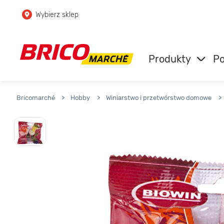
Wybierz sklep
Przejdź do głównej zawartości
Przejdź do wyszukiwarki
Produkty
Po
Przejdź do kontaktu
Bricomarché
>
Hobby
>
Winiarstwo i przetwórstwo domowe
>