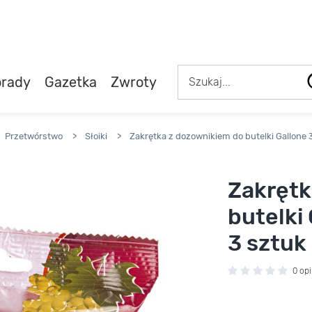
rady
Gazetka
Zwroty
Przetwórstwo
>
Słoiki
>
Zakrętka z dozownikiem do butelki Gallone
Zakrętk
butelki
3 sztuk
0 opi