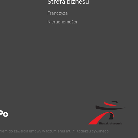
Strefa biznesu
Franczyza
Nieruchomości
eniem do zawarcia umowy w rozumieniu art. 71 Kodeksu cywilnego.