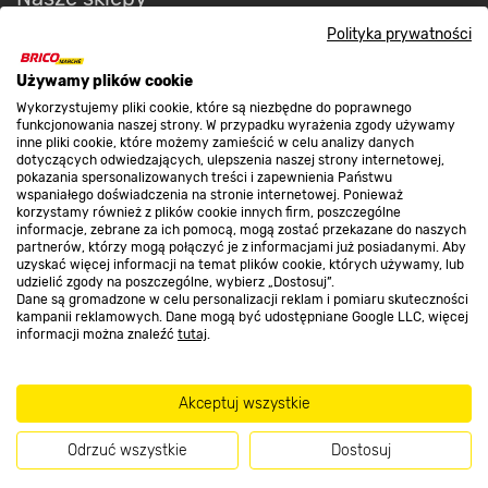
Polityka prywatności
O nas
Używamy plików cookie
Wykorzystujemy pliki cookie, które są niezbędne do poprawnego
funkcjonowania naszej strony. W przypadku wyrażenia zgody używamy
Kontakt do sklepu
inne pliki cookie, które możemy zamieścić w celu analizy danych
dotyczących odwiedzających, ulepszenia naszej strony internetowej,
pokazania spersonalizowanych treści i zapewnienia Państwu
wspaniałego doświadczenia na stronie internetowej. Ponieważ
Strefa biznesu
korzystamy również z plików cookie innych firm, poszczególne
informacje, zebrane za ich pomocą, mogą zostać przekazane do naszych
partnerów, którzy mogą połączyć je z informacjami już posiadanymi. Aby
uzyskać więcej informacji na temat plików cookie, których używamy, lub
udzielić zgody na poszczególne, wybierz „Dostosuj”.
Dołącz do nas
Dane są gromadzone w celu personalizacji reklam i pomiaru skuteczności
kampanii reklamowych. Dane mogą być udostępniane Google LLC, więcej
informacji można znaleźć
tutaj
.
Akceptuj wszystkie
Metody płatności
Odrzuć wszystkie
Dostosuj