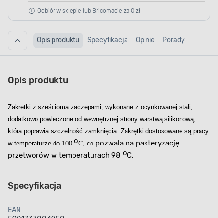
Odbiór w sklepie lub Bricomacie za 0 zł
Opis produktu
Specyfikacja
Opinie
Porady
Opis produktu
Zakrętki
z sześcioma zaczepami, wykonane
z ocynkowanej stali,
dodatkowo powleczone od wewnętrznej strony warstwą silikonową,
która poprawia szczelność zamknięcia. Zakrętki dostosowane są pracy
o
pozwala na pasteryzację
w temperaturze do 100
C, co
o
przetworów w temperaturach 98
C.
Specyfikacja
EAN