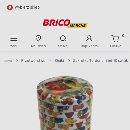
Wybierz sklep
Przejdź do głównej zawartości
Przejdź do wyszukiwarki
0
Menu
Mój sklep
Szukaj
Moje konto
Koszyk
Przejdź do kontaktu
 domowe
>
Przetwórstwo
>
Słoiki
>
Zakrętka Terdens fi 66 10 sztuk