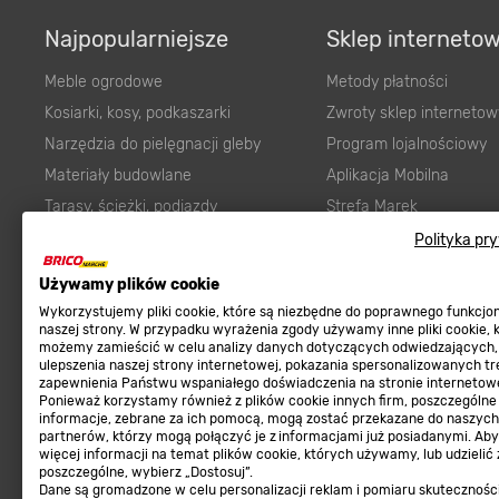
Najpopularniejsze
Sklep interneto
Meble ogrodowe
Metody płatności
Kosiarki, kosy, podkaszarki
Zwroty sklep internetow
Narzędzia do pielęgnacji gleby
Program lojalnościowy
Materiały budowlane
Aplikacja Mobilna
Tarasy, ścieżki, podjazdy
Strefa Marek
Podłoża i ziemie do ogrodu
Zgłoś błąd
Polityka pr
Karma dla psa
FAQ
Ogród
Prawny obowiązek zape
Używamy plików cookie
Farby wewnętrzne białe
zgodności towaru z um
Wykorzystujemy pliki cookie, które są niezbędne do poprawnego funkcj
naszej strony. W przypadku wyrażenia zgody używamy inne pliki cookie, 
Elektryka
Program Brico PRO
możemy zamieścić w celu analizy danych dotyczących odwiedzających,
ulepszenia naszej strony internetowej, pokazania spersonalizowanych tre
Panele
zapewnienia Państwu wspaniałego doświadczenia na stronie internetowe
Regulaminy
Ponieważ korzystamy również z plików cookie innych firm, poszczególne
Elektronarzędzia
informacje, zebrane za ich pomocą, mogą zostać przekazane do naszych
Płytki
partnerów, którzy mogą połączyć je z informacjami już posiadanymi. Ab
Regulaminy
więcej informacji na temat plików cookie, których używamy, lub udzielić
Panele podłogowe
Polityka prywatności
poszczególne, wybierz „Dostosuj”.
Dane są gromadzone w celu personalizacji reklam i pomiaru skutecznośc
Płyty OSB/HDF