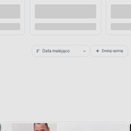
Kup teraz
Kup te
o porównania
Dodaj do porównania
Data malejąco
Dodaj opinię