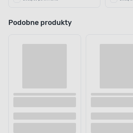
Podobne produkty
Wycieraczka Tire 40 x 60 cm szary
Wycieraczka
szary
Dostępne z dostawą
Dostępne z
Dostępne w sklepie
Dostępne w