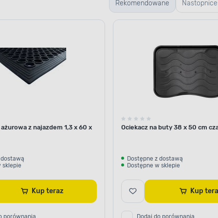
Rekomendowane
Nastopnice
 ażurowa z najazdem 1,3 x 60 x
Ociekacz na buty 38 x 50 cm cza
 dostawą
Dostępne z dostawą
 sklepie
Dostępne w sklepie
Kup teraz
Kup te
o porównania
Dodaj do porównania