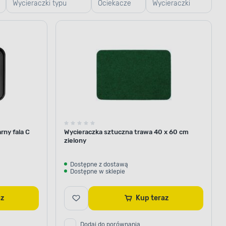
Wycieraczki typu
Ociekacze
Wycieraczki
plaster miodu
na buty
typu trawa
rny fala C
Wycieraczka sztuczna trawa 40 x 60 cm
zielony
Dostępne z dostawą
Dostępne w sklepie
raz
Kup teraz
Dodaj do porównania