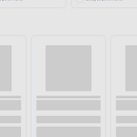
 Flock New 40 x 60 cm Drzewo
Wycieraczka Tripple 40 x 60 cm
 dostawą
Dostępne z dostawą
 sklepie
Dostępne w sklepie