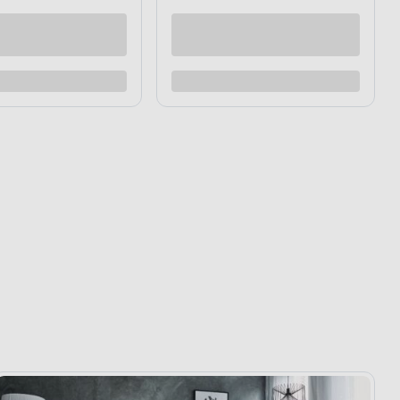
raz
Kup teraz
Dodaj do porównania