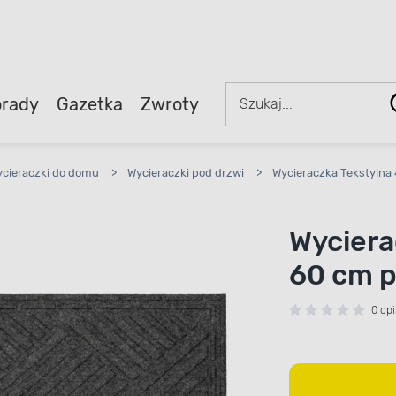
rady
Gazetka
Zwroty
cieraczki do domu
>
Wycieraczki pod drzwi
>
Wycieraczka Tekstylna 
Wyciera
60 cm p
0 opi