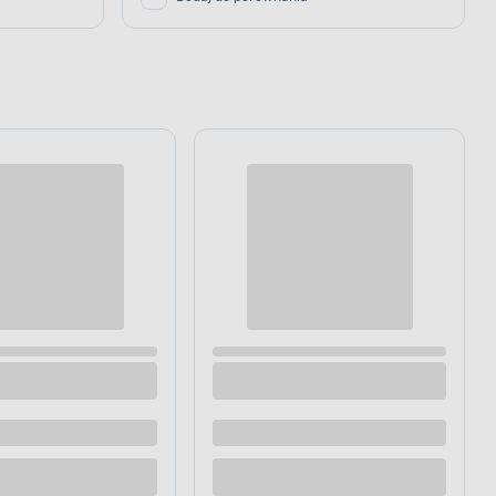
 mix kolorów
Wycieraczka Paula 60 x 40 cm 27625
Dostępne z dostawą
Dostępne w sklepie