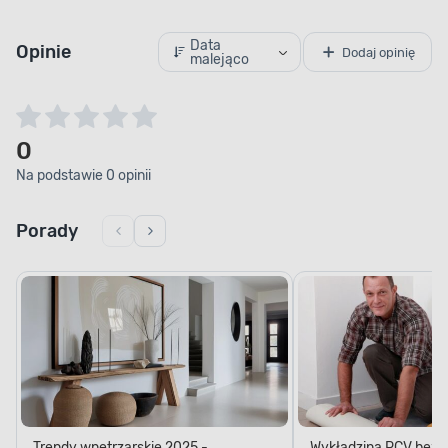
Data
Opinie
Dodaj opinię
malejąco
0
Na podstawie 0 opinii
Porady
Trendy wnętrzarskie 2025 -
Wykładzina PCV bez kl