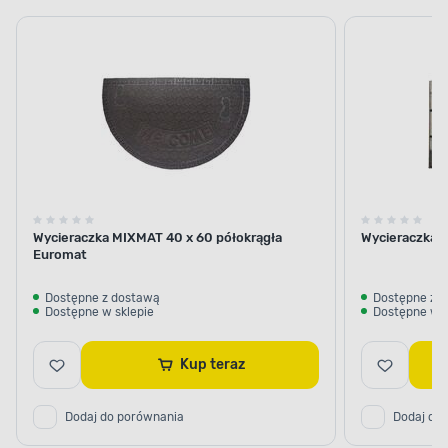
Wycieraczka MIXMAT 40 x 60 półokrągła
Wycieraczka L
Euromat
Dostępne z dostawą
Dostępne z 
Dostępne w sklepie
Dostępne w s
Kup teraz
Dodaj do porównania
Dodaj do