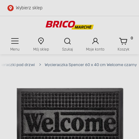
Wybierz sklep
Przejdź do głównej zawartości
Przejdź do wyszukiwarki
0
Menu
Mój sklep
Szukaj
Moje konto
Koszyk
Przejdź do kontaktu
ieraczki pod drzwi
>
Wycieraczka Spencer 60 x 40 cm Welcome czarny