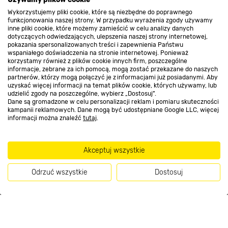
Wykorzystujemy pliki cookie, które są niezbędne do poprawnego
Kontakt do sklepu
funkcjonowania naszej strony. W przypadku wyrażenia zgody używamy
inne pliki cookie, które możemy zamieścić w celu analizy danych
dotyczących odwiedzających, ulepszenia naszej strony internetowej,
pokazania spersonalizowanych treści i zapewnienia Państwu
Strefa biznesu
wspaniałego doświadczenia na stronie internetowej. Ponieważ
korzystamy również z plików cookie innych firm, poszczególne
informacje, zebrane za ich pomocą, mogą zostać przekazane do naszych
partnerów, którzy mogą połączyć je z informacjami już posiadanymi. Aby
uzyskać więcej informacji na temat plików cookie, których używamy, lub
udzielić zgody na poszczególne, wybierz „Dostosuj”.
Dołącz do nas
Dane są gromadzone w celu personalizacji reklam i pomiaru skuteczności
kampanii reklamowych. Dane mogą być udostępniane Google LLC, więcej
informacji można znaleźć
tutaj
.
Metody płatności
Akceptuj wszystkie
Odrzuć wszystkie
Dostosuj
Informacje handlowe o towarach i ich cenach podane na stronach serwisu:
Kup teraz
https://www.bricomarche.pl/
nie stanowią oferty, a są wyłącznie
zaproszeniem do zawarcia umowy w rozumieniu art. 71 Kodeksu cywilnego.