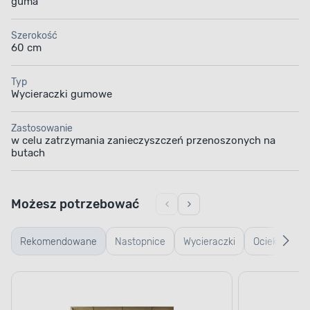
guma
Szerokość
60 cm
Typ
Wycieraczki gumowe
Zastosowanie
w celu zatrzymania zanieczyszczeń przenoszonych na
butach
Możesz potrzebować
Rekomendowane
Nastopnice
Wycieraczki
Ociekacze
typu
na buty
plaster