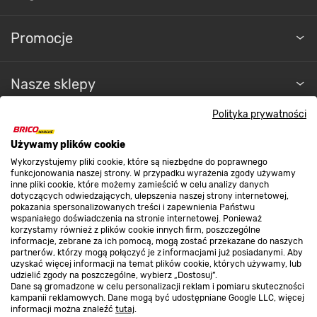
Promocje
Nasze sklepy
Polityka prywatności
O nas
Używamy plików cookie
Wykorzystujemy pliki cookie, które są niezbędne do poprawnego
Kontakt do sklepu
funkcjonowania naszej strony. W przypadku wyrażenia zgody używamy
inne pliki cookie, które możemy zamieścić w celu analizy danych
dotyczących odwiedzających, ulepszenia naszej strony internetowej,
pokazania spersonalizowanych treści i zapewnienia Państwu
Strefa biznesu
wspaniałego doświadczenia na stronie internetowej. Ponieważ
korzystamy również z plików cookie innych firm, poszczególne
informacje, zebrane za ich pomocą, mogą zostać przekazane do naszych
partnerów, którzy mogą połączyć je z informacjami już posiadanymi. Aby
uzyskać więcej informacji na temat plików cookie, których używamy, lub
udzielić zgody na poszczególne, wybierz „Dostosuj”.
Dołącz do nas
Dane są gromadzone w celu personalizacji reklam i pomiaru skuteczności
kampanii reklamowych. Dane mogą być udostępniane Google LLC, więcej
informacji można znaleźć
tutaj
.