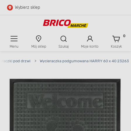
Wybierz sklep
Przejdź do głównej zawartości
Przejdź do wyszukiwarki
0
Menu
Mój sklep
Szukaj
Moje konto
Koszyk
Przejdź do kontaktu
eraczki pod drzwi
>
Wycieraczka podgumowana HARRY 60 x 40 23263