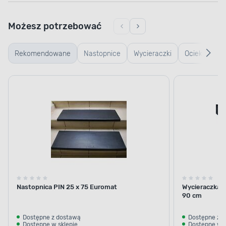
Możesz potrzebować
Rekomendowane
Nastopnice
Wycieraczki
Ociekacze
typu
na buty
plaster
miodu
Nastopnica PIN 25 x 75 Euromat
Wycieraczka a
90 cm
Dostępne z dostawą
Dostępne z 
Dostępne w sklepie
Dostępne w s