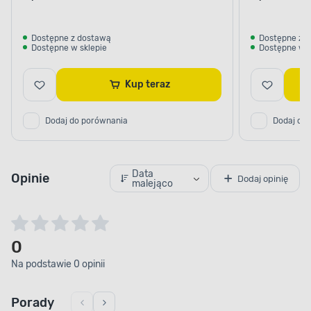
Dostępne z dostawą
Dostępne z 
Dostępne w sklepie
Dostępne w s
Kup teraz
Dodaj do porównania
Dodaj do
Data
Opinie
Dodaj opinię
malejąco
0
Na podstawie 0 opinii
Porady