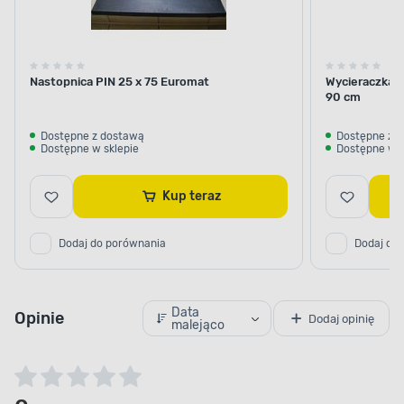
Nastopnica PIN 25 x 75 Euromat
Wycieraczka a
90 cm
Dostępne z dostawą
Dostępne z 
Dostępne w sklepie
Dostępne w s
Kup teraz
Dodaj do porównania
Dodaj do
Data
Opinie
Dodaj opinię
malejąco