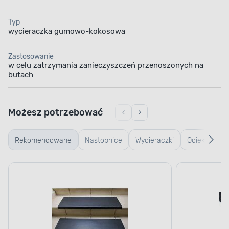
Typ
wycieraczka gumowo-kokosowa
Zastosowanie
w celu zatrzymania zanieczyszczeń przenoszonych na
butach
Możesz potrzebować
Rekomendowane
Nastopnice
Wycieraczki
Ociekacze
typu
na buty
plaster
miodu