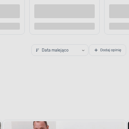
Kup teraz
Kup te
o porównania
Dodaj do porównania
Data malejąco
Dodaj opinię