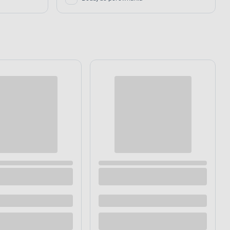
 podkład
Wycieraczka Granada 44 x 75 cm podkład
żelowy brązowy
Dostępne z dostawą
Dostępne w sklepie