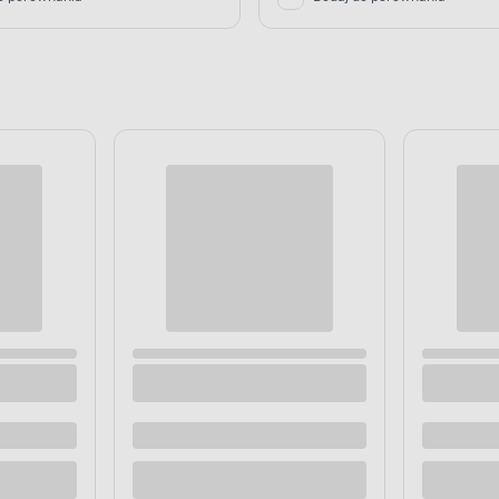
 Starlight 60 x 80 cm melanż
Wycieraczka Granada 44 x 75 cm
żelowy antracytowy
 dostawą
Dostępne z dostawą
 sklepie
Dostępne w sklepie