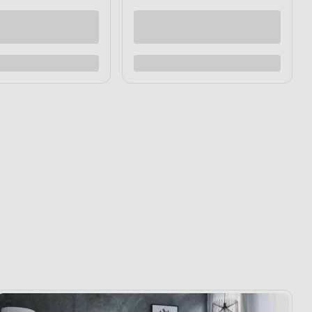
raz
Kup teraz
Dodaj do porównania