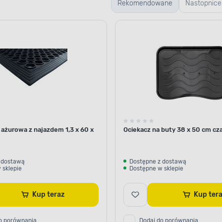
Rekomendowane
Nastopnice
 ażurowa z najazdem 1,3 x 60 x
Ociekacz na buty 38 x 50 cm cza
 dostawą
Dostępne z dostawą
 sklepie
Dostępne w sklepie
Kup teraz
Kup te
o porównania
Dodaj do porównania