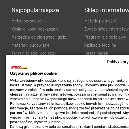
Najpopularniejsze
Sklep interneto
Meble ogrodowe
Metody płatności
Kosiarki, kosy, podkaszarki
Zwroty sklep internetow
Narzędzia do pielęgnacji gleby
Program lojalnościowy
Materiały budowlane
Aplikacja Mobilna
Tarasy, ścieżki, podjazdy
Strefa Marek
Podłoża i ziemie do ogrodu
Zgłoś błąd
Polityka pr
Karma dla psa
FAQ
Ogród
Prawny obowiązek zape
Używamy plików cookie
Farby wewnętrzne białe
zgodności towaru z um
Wykorzystujemy pliki cookie, które są niezbędne do poprawnego funkcj
naszej strony. W przypadku wyrażenia zgody używamy inne pliki cookie, 
Elektryka
Program Brico PRO
możemy zamieścić w celu analizy danych dotyczących odwiedzających,
ulepszenia naszej strony internetowej, pokazania spersonalizowanych tre
Panele
zapewnienia Państwu wspaniałego doświadczenia na stronie internetowe
Regulaminy
Ponieważ korzystamy również z plików cookie innych firm, poszczególne
Elektronarzędzia
informacje, zebrane za ich pomocą, mogą zostać przekazane do naszych
Płytki
partnerów, którzy mogą połączyć je z informacjami już posiadanymi. Ab
Regulaminy
więcej informacji na temat plików cookie, których używamy, lub udzielić
Panele podłogowe
Polityka prywatności
poszczególne, wybierz „Dostosuj”.
Dane są gromadzone w celu personalizacji reklam i pomiaru skutecznośc
Płyty OSB/HDF