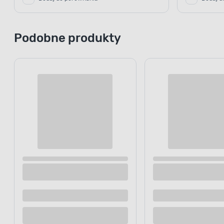
Podobne produkty
Wycieraczka tekstylna Morris 75 x 45 cm
Wycieraczka
brązowy
szary
Dostępne z dostawą
Dostępne z
Dostępne w sklepie
Dostępne w