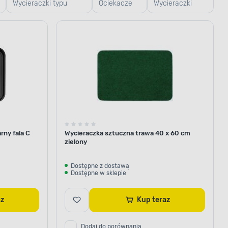
Wycieraczki typu
Ociekacze
Wycieraczki
plaster miodu
na buty
typu trawa
rny fala C
Wycieraczka sztuczna trawa 40 x 60 cm
zielony
Dostępne z dostawą
Dostępne w sklepie
raz
Kup teraz
Dodaj do porównania