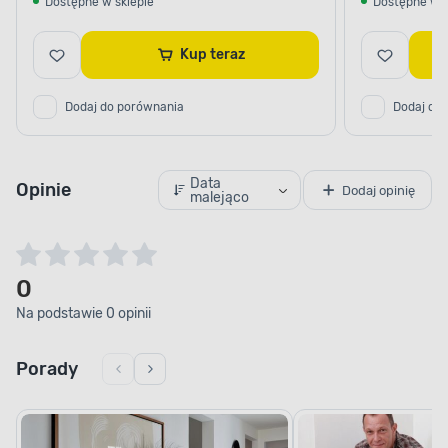
Dostępne w sklepie
Dostępne w s
Kup teraz
Dodaj do porównania
Dodaj do
Data
Opinie
Dodaj opinię
malejąco
0
Na podstawie 0 opinii
Porady