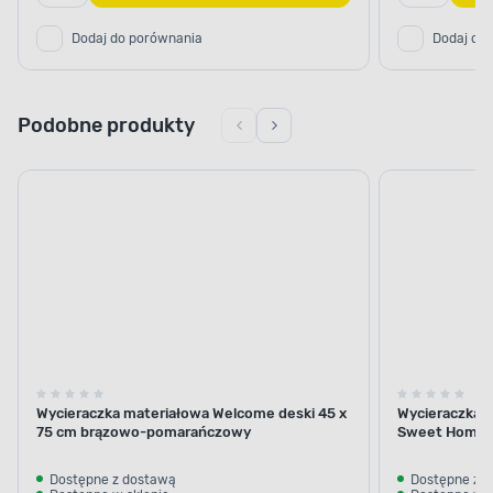
Dodaj do porównania
Dodaj do
Podobne produkty
Wycieraczka materiałowa Welcome deski 45 x
Wycieraczka 
75 cm brązowo-pomarańczowy
Sweet Home 
Dostępne z dostawą
Dostępne z 