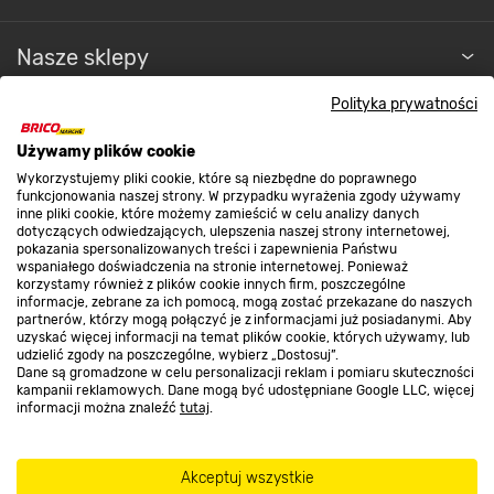
Nasze sklepy
Polityka prywatności
O nas
Używamy plików cookie
Wykorzystujemy pliki cookie, które są niezbędne do poprawnego
Kontakt do sklepu
funkcjonowania naszej strony. W przypadku wyrażenia zgody używamy
inne pliki cookie, które możemy zamieścić w celu analizy danych
dotyczących odwiedzających, ulepszenia naszej strony internetowej,
pokazania spersonalizowanych treści i zapewnienia Państwu
Strefa biznesu
wspaniałego doświadczenia na stronie internetowej. Ponieważ
korzystamy również z plików cookie innych firm, poszczególne
informacje, zebrane za ich pomocą, mogą zostać przekazane do naszych
partnerów, którzy mogą połączyć je z informacjami już posiadanymi. Aby
uzyskać więcej informacji na temat plików cookie, których używamy, lub
udzielić zgody na poszczególne, wybierz „Dostosuj”.
Dołącz do nas
Dane są gromadzone w celu personalizacji reklam i pomiaru skuteczności
kampanii reklamowych. Dane mogą być udostępniane Google LLC, więcej
informacji można znaleźć
tutaj
.
Metody płatności
Akceptuj wszystkie