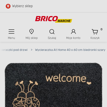
Wybierz sklep
Przejdź do głównej zawartości
Przejdź do wyszukiwarki
0
Menu
Mój sklep
Szukaj
Moje konto
Koszyk
Przejdź do kontaktu
cieraczki pod drzwi
>
Wycieraczka At Home 40 x 60 cm biedronki szary