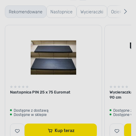
Rekomendowane
Nastopnice
Wycieraczki
Ociekacze
typu
na buty
plaster
miodu
Nastopnica PIN 25 x 75 Euromat
Wycieraczka a
90 cm
Dostępne z dostawą
Dostępne z 
Dostępne w sklepie
Dostępne w s
Kup teraz