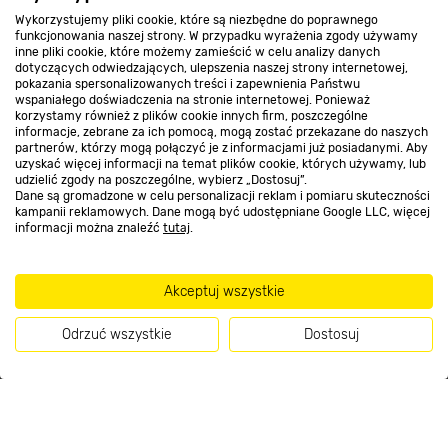
Wykorzystujemy pliki cookie, które są niezbędne do poprawnego
Kontakt do sklepu
funkcjonowania naszej strony. W przypadku wyrażenia zgody używamy
inne pliki cookie, które możemy zamieścić w celu analizy danych
dotyczących odwiedzających, ulepszenia naszej strony internetowej,
pokazania spersonalizowanych treści i zapewnienia Państwu
Strefa biznesu
wspaniałego doświadczenia na stronie internetowej. Ponieważ
korzystamy również z plików cookie innych firm, poszczególne
informacje, zebrane za ich pomocą, mogą zostać przekazane do naszych
partnerów, którzy mogą połączyć je z informacjami już posiadanymi. Aby
uzyskać więcej informacji na temat plików cookie, których używamy, lub
udzielić zgody na poszczególne, wybierz „Dostosuj”.
Dołącz do nas
Dane są gromadzone w celu personalizacji reklam i pomiaru skuteczności
kampanii reklamowych. Dane mogą być udostępniane Google LLC, więcej
informacji można znaleźć
tutaj
.
Metody płatności
Akceptuj wszystkie
Odrzuć wszystkie
Dostosuj
Informacje handlowe o towarach i ich cenach podane na stronach serwisu:
Kup teraz
https://www.bricomarche.pl/
nie stanowią oferty, a są wyłącznie
zaproszeniem do zawarcia umowy w rozumieniu art. 71 Kodeksu cywilnego.