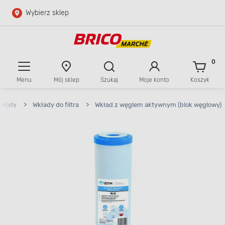
Wybierz sklep
Przejdź do głównej zawartości
Przejdź do wyszukiwarki
0
Menu
Mój sklep
Szukaj
Moje konto
Koszyk
Przejdź do kontaktu
 wody
>
Wkłady do filtra
>
Wkład z węglem aktywnym (blok węglowy)