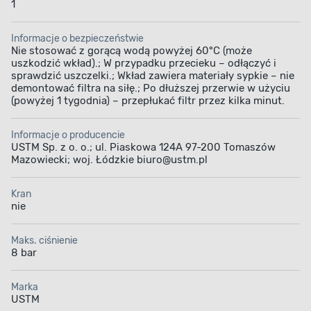
1
Informacje o bezpieczeństwie
Nie stosować z gorącą wodą powyżej 60°C (może
uszkodzić wkład).; W przypadku przecieku – odłączyć i
sprawdzić uszczelki.; Wkład zawiera materiały sypkie – nie
demontować filtra na siłę.; Po dłuższej przerwie w użyciu
(powyżej 1 tygodnia) – przepłukać filtr przez kilka minut.
Informacje o producencie
USTM Sp. z o. o.; ul. Piaskowa 124A 97-200 Tomaszów
Mazowiecki; woj. Łódzkie biuro@ustm.pl
Kran
nie
Maks. ciśnienie
8 bar
Marka
USTM