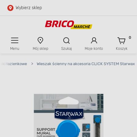
Wybierz sklep
Przejdź do głównej zawartości
Przejdź do wyszukiwarki
0
Menu
Mój sklep
Szukaj
Moje konto
Koszyk
Przejdź do kontaktu
aki łazienkowe
>
Wieszak ścienny na akcesoria CLICK SYSTEM Starwax