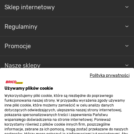
Sklep internetowy
Regulaminy
Promocje
Nasze sklepy
Polityka prywatności
O nas
Używamy plików cookie
Wykorzystujemy pliki cookie, które są niezbędne do poprawnego
funkcjonowania naszej strony. W przypadku wyrażenia zgody używamy
Kontakt do sklepu
inne pliki cookie, które możemy zamieścić w celu analizy danych
dotyczących odwiedzających, ulepszenia naszej strony internetowej,
pokazania spersonalizowanych treści i zapewnienia Państwu
wspaniałego doświadczenia na stronie internetowej. Ponieważ
Strefa biznesu
korzystamy również z plików cookie innych firm, poszczególne
informacje, zebrane za ich pomocą, mogą zostać przekazane do naszych