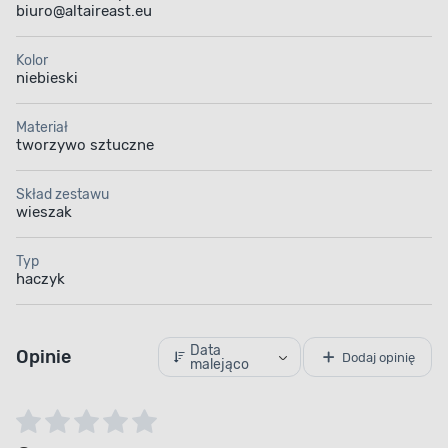
biuro@altaireast.eu
Kolor
niebieski
Materiał
tworzywo sztuczne
Skład zestawu
wieszak
Typ
haczyk
Data
Opinie
Dodaj opinię
malejąco