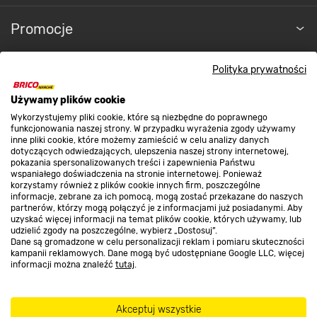
Promocje
Polityka prywatności
Nasze sklepy
Używamy plików cookie
O nas
Wykorzystujemy pliki cookie, które są niezbędne do poprawnego
funkcjonowania naszej strony. W przypadku wyrażenia zgody używamy
inne pliki cookie, które możemy zamieścić w celu analizy danych
dotyczących odwiedzających, ulepszenia naszej strony internetowej,
pokazania spersonalizowanych treści i zapewnienia Państwu
Kontakt do sklepu
wspaniałego doświadczenia na stronie internetowej. Ponieważ
korzystamy również z plików cookie innych firm, poszczególne
informacje, zebrane za ich pomocą, mogą zostać przekazane do naszych
partnerów, którzy mogą połączyć je z informacjami już posiadanymi. Aby
Strefa biznesu
uzyskać więcej informacji na temat plików cookie, których używamy, lub
udzielić zgody na poszczególne, wybierz „Dostosuj”.
Dane są gromadzone w celu personalizacji reklam i pomiaru skuteczności
kampanii reklamowych. Dane mogą być udostępniane Google LLC, więcej
informacji można znaleźć
tutaj
.
Dołącz do nas
Akceptuj wszystkie