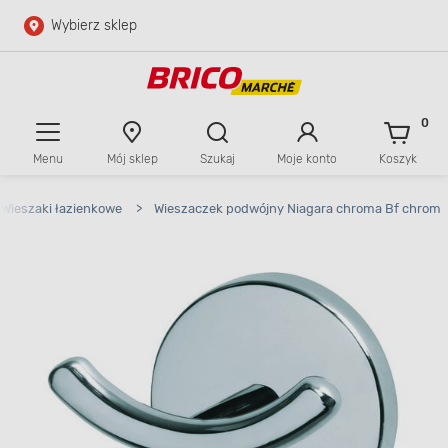
Wybierz sklep
Przejdź do głównej zawartości
Przejdź do wyszukiwarki
0
Menu
Mój sklep
Szukaj
Moje konto
Koszyk
Przejdź do kontaktu
Wieszaki łazienkowe
>
Wieszaczek podwójny Niagara chroma Bf chrom