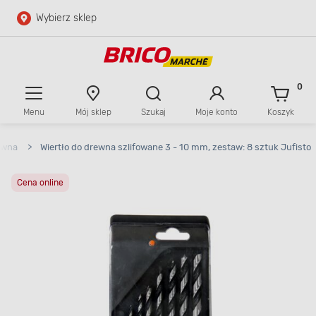
Wybierz sklep
Przejdź do głównej zawartości
Przejdź do wyszukiwarki
0
Menu
Mój sklep
Szukaj
Moje konto
Koszyk
Przejdź do kontaktu
ewna
>
Wiertło do drewna szlifowane 3 - 10 mm, zestaw: 8 sztuk Jufisto
Cena online