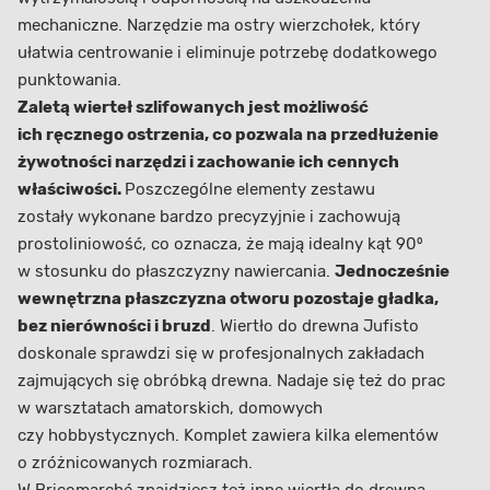
mechaniczne. Narzędzie ma ostry wierzchołek, który
ułatwia centrowanie i eliminuje potrzebę dodatkowego
punktowania.
Zaletą wierteł szlifowanych jest możliwość
ich ręcznego ostrzenia, co pozwala na przedłużenie
żywotności narzędzi i zachowanie ich cennych
właściwości.
Poszczególne elementy zestawu
zostały
wykonane bardzo precyzyjnie i zachowują
prostoliniowość, co oznacza, że mają idealny kąt 90⁰
w stosunku do płaszczyzny nawiercania.
J
ednocześnie
wewnętrzna płaszczyzna otworu pozostaje gładka,
bez nierówności i bruzd
. Wiertło do drewna Jufisto
doskonale sprawdzi się w profesjonalnych zakładach
zajmujących się obróbką drewna. Nadaje się też do prac
w warsztatach amatorskich, domowych
czy hobbystycznych.
Komplet zawiera kilka elementów
o zróżnicowanych rozmiarach.