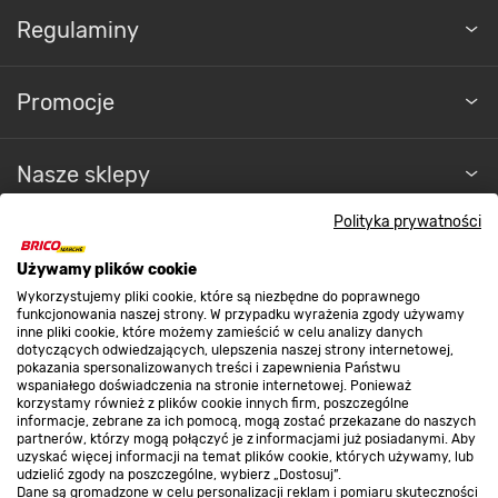
Regulaminy
Promocje
Nasze sklepy
Polityka prywatności
O nas
Używamy plików cookie
Wykorzystujemy pliki cookie, które są niezbędne do poprawnego
Kontakt do sklepu
funkcjonowania naszej strony. W przypadku wyrażenia zgody używamy
inne pliki cookie, które możemy zamieścić w celu analizy danych
dotyczących odwiedzających, ulepszenia naszej strony internetowej,
pokazania spersonalizowanych treści i zapewnienia Państwu
Strefa biznesu
wspaniałego doświadczenia na stronie internetowej. Ponieważ
korzystamy również z plików cookie innych firm, poszczególne
informacje, zebrane za ich pomocą, mogą zostać przekazane do naszych
partnerów, którzy mogą połączyć je z informacjami już posiadanymi. Aby
uzyskać więcej informacji na temat plików cookie, których używamy, lub
udzielić zgody na poszczególne, wybierz „Dostosuj”.
Dołącz do nas
Dane są gromadzone w celu personalizacji reklam i pomiaru skuteczności