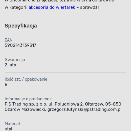
W Bricomarché znajdziesz też inne wiertła do drewna
w kategorii
akcesoria do wiertarek
– sprawdź!
Specyfikacja
EAN
5902143139317
Gwarancja
2 lata
Ilość szt. / opakowanie
8
Informacje o producencie
P.S Trading sp. z o.o. ul. Południowa 2, Ołtarzew, 05-850
Ożarów Mazowiecki, grzegorz.lutynski@pstrading.com.pl
Materiał
stal