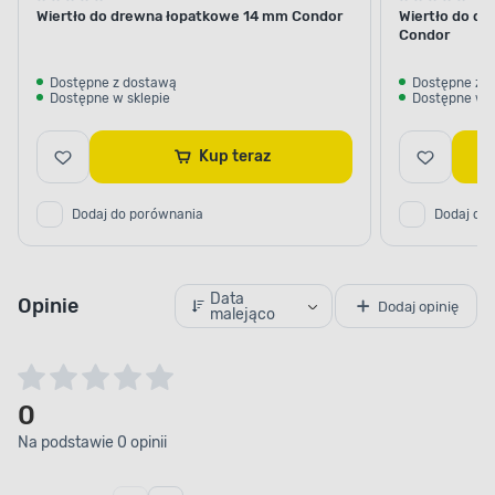
Wiertło do drewna łopatkowe 14 mm Condor
Wiertło do d
Condor
Dostępne z dostawą
Dostępne z 
Dostępne w sklepie
Dostępne w s
Kup teraz
Dodaj do porównania
Dodaj do
Data
Opinie
Dodaj opinię
malejąco
0
Na podstawie 0 opinii