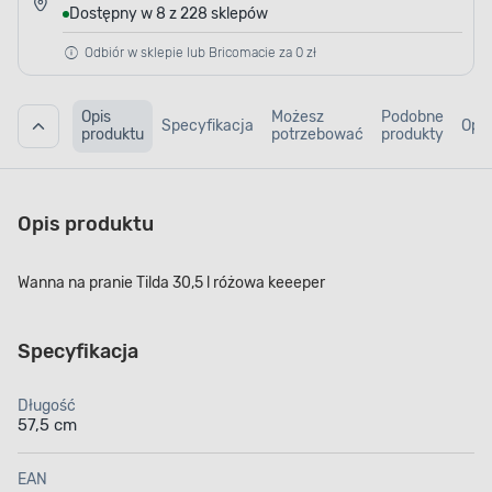
Dostępny w 8 z 228 sklepów
Odbiór w sklepie lub Bricomacie za 0 zł
Opis
Możesz
Podobne
Specyfikacja
Opin
produktu
potrzebować
produkty
Opis produktu
Wanna na pranie Tilda 30,5 l różowa keeeper
Specyfikacja
Długość
57,5 cm
EAN