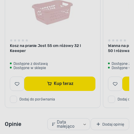
Kosz na pranie Jost 55 cm różowy 32 l
Wanna na pra
Keeeper
50 l różowa k
Dostępne z dostawą
Dostępne z 
Dostępne w sklepie
Dostępne w s
Kup teraz
Dodaj do porównania
Dodaj do
Data
Opinie
Dodaj opinię
malejąco