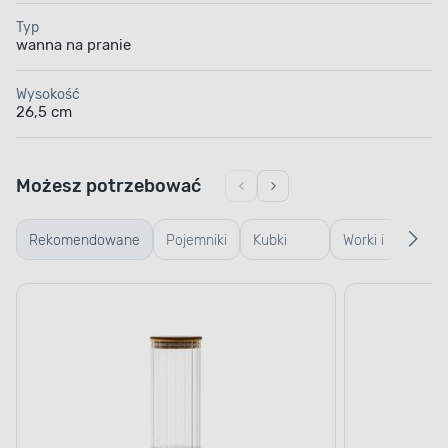
Typ
wanna na pranie
Wysokość
26,5 cm
Możesz potrzebować
Rekomendowane
Pojemniki
Kubki
Worki i
Klame
szklane
termiczne
torebki
linki,
i termosy
do
koszy
prania