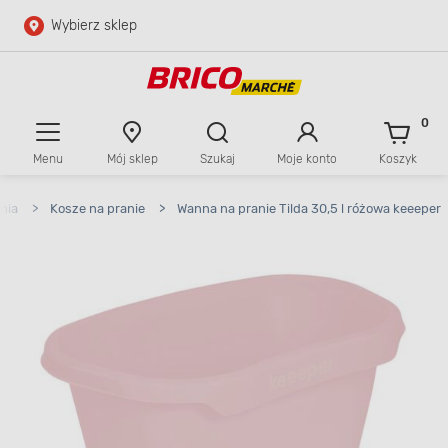
Wybierz sklep
Przejdź do głównej zawartości
Przejdź do wyszukiwarki
0
Menu
Mój sklep
Szukaj
Moje konto
Koszyk
Przejdź do kontaktu
nia
>
Kosze na pranie
>
Wanna na pranie Tilda 30,5 l różowa keeeper