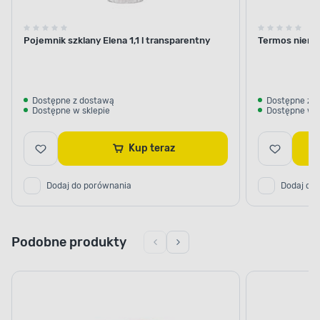
Pojemnik szklany Elena 1,1 l transparentny
Termos nierdz
Dostępne z dostawą
Dostępne z 
Dostępne w sklepie
Dostępne w s
Kup teraz
Dodaj do porównania
Dodaj do
Podobne produkty