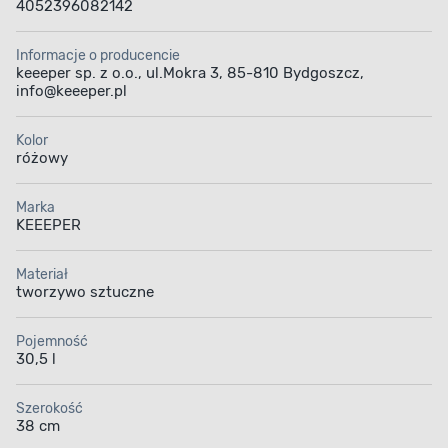
4052396082142
Informacje o producencie
keeeper sp. z o.o., ul.Mokra 3, 85-810 Bydgoszcz,
info@keeeper.pl
Kolor
różowy
Marka
KEEEPER
Materiał
tworzywo sztuczne
Pojemność
30,5 l
Szerokość
38 cm