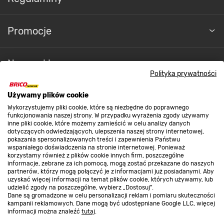
Promocje
Nasze sklepy
Polityka prywatności
O nas
Używamy plików cookie
Wykorzystujemy pliki cookie, które są niezbędne do poprawnego
Kontakt do sklepu
funkcjonowania naszej strony. W przypadku wyrażenia zgody używamy
inne pliki cookie, które możemy zamieścić w celu analizy danych
dotyczących odwiedzających, ulepszenia naszej strony internetowej,
pokazania spersonalizowanych treści i zapewnienia Państwu
Strefa biznesu
wspaniałego doświadczenia na stronie internetowej. Ponieważ
korzystamy również z plików cookie innych firm, poszczególne
informacje, zebrane za ich pomocą, mogą zostać przekazane do naszych
partnerów, którzy mogą połączyć je z informacjami już posiadanymi. Aby
uzyskać więcej informacji na temat plików cookie, których używamy, lub
udzielić zgody na poszczególne, wybierz „Dostosuj”.
Dołącz do nas
Dane są gromadzone w celu personalizacji reklam i pomiaru skuteczności
kampanii reklamowych. Dane mogą być udostępniane Google LLC, więcej
informacji można znaleźć
tutaj
.