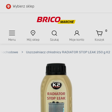
Wybierz sklep
Przejdź do głównej zawartości
Przejdź do wyszukiwarki
0
Menu
Mój sklep
Szukaj
Moje konto
Koszyk
Przejdź do kontaktu
 samochodowe
>
Uszczelniacz chłodnicy RADIATOR STOP LEAK 250 g K2