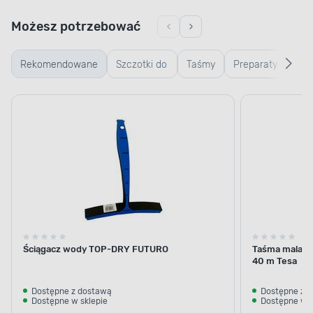
Możesz potrzebować
Rekomendowane
Szczotki do
Taśmy
Preparaty
Ta
mycia
do
mal
samochodu
usuwania
trudnych
zabrudzeń
Ściągacz wody TOP-DRY FUTURO
Taśma malarsk
40 m Tesa
Dostępne z dostawą
Dostępne z 
Dostępne w sklepie
Dostępne w s