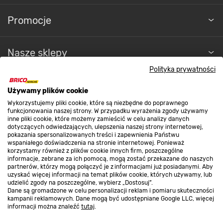
Promocje
Nasze sklepy
Polityka prywatności
O nas
Używamy plików cookie
Wykorzystujemy pliki cookie, które są niezbędne do poprawnego
funkcjonowania naszej strony. W przypadku wyrażenia zgody używamy
Kontakt do sklepu
inne pliki cookie, które możemy zamieścić w celu analizy danych
dotyczących odwiedzających, ulepszenia naszej strony internetowej,
pokazania spersonalizowanych treści i zapewnienia Państwu
wspaniałego doświadczenia na stronie internetowej. Ponieważ
Strefa biznesu
korzystamy również z plików cookie innych firm, poszczególne
informacje, zebrane za ich pomocą, mogą zostać przekazane do naszych
partnerów, którzy mogą połączyć je z informacjami już posiadanymi. Aby
uzyskać więcej informacji na temat plików cookie, których używamy, lub
udzielić zgody na poszczególne, wybierz „Dostosuj”.
Dołącz do nas
Dane są gromadzone w celu personalizacji reklam i pomiaru skuteczności
kampanii reklamowych. Dane mogą być udostępniane Google LLC, więcej
informacji można znaleźć
tutaj
.