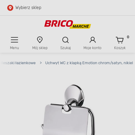
Wybierz sklep
Przejdź do głównej zawartości
Przejdź do wyszukiwarki
0
Menu
Mój sklep
Szukaj
Moje konto
Koszyk
Przejdź do kontaktu
Wieszaki łazienkowe
>
Uchwyt WC z klapką Emotion chrom/satyn, nikiel